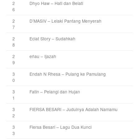
2
Dhyo Haw – Hati dan Belati
6
2
D’MASIV – Lelaki Pantang Menyerah
7
2
Eclat Story – Sudahkah
8
2
eńau – Ijazah
9
3
Endah N Rhesa – Pulang ke Pamulang
0
3
Fatin – Pelangi dan Hujan
1
3
FIERSA BESARI – Judulnya Adalah Namamu
2
3
Fiersa Besari – Lagu Dua Kunci
3