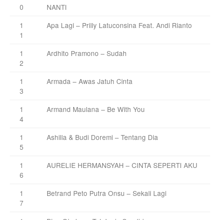
0
NANTI
1
Apa Lagi – Prilly Latuconsina Feat. Andi Rianto
1
1
Ardhito Pramono – Sudah
2
1
Armada – Awas Jatuh Cinta
3
1
Armand Maulana – Be With You
4
1
Ashilla & Budi Doremi – Tentang Dia
5
1
AURELIE HERMANSYAH – CINTA SEPERTI AKU
6
1
Betrand Peto Putra Onsu – Sekali Lagi
7