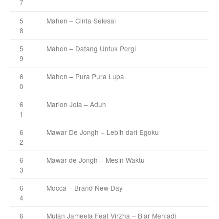
7
5
Mahen – Cinta Selesai
8
5
Mahen – Datang Untuk Pergi
9
6
Mahen – Pura Pura Lupa
0
6
Marion Jola – Aduh
1
6
Mawar De Jongh – Lebih dari Egoku
2
6
Mawar de Jongh – Mesin Waktu
3
6
Mocca – Brand New Day
4
6
Mulan Jameela Feat Virzha – Biar Menjadi