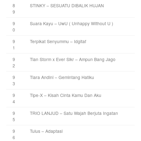
8
STINKY – SESUATU DIBALIK HUJAN
9
9
Suara Kayu – UwU ( Unhappy Without U )
0
9
Terpikat Senyummu – Idgitaf
1
9
Tian Storm x Ever Slkr – Ampun Bang Jago
2
9
Tiara Andini – Gemintang Hatiku
3
9
Tipe-X – Kisah Cinta Kamu Dan Aku
4
9
TRIO LANJUD – Satu Wajah Berjuta Ingatan
5
9
Tulus – Adaptasi
6