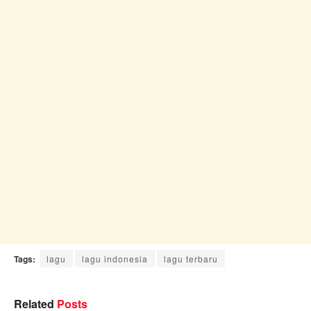
Tags:
lagu
lagu indonesia
lagu terbaru
Related
Posts