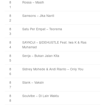
8
Rossa – Masih
1
8
Samsons – Jika Nanti
2
8
Satu Per Empat – Teorema
3
8
SAYKOJI – $IDEHUSTLE Feat. Iwa K & Ras
4
Muhamad
8
Senja – Bukan Jalan Kita
5
8
Sidney Mohede & Andi Rianto – Only You
6
8
Slank – Vaksin
7
8
Soulvibe – Di Lain Waktu
8