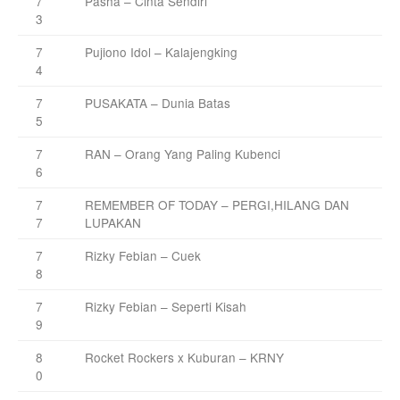
7
Pasha – Cinta Sendiri
3
7
Pujiono Idol – Kalajengking
4
7
PUSAKATA – Dunia Batas
5
7
RAN – Orang Yang Paling Kubenci
6
7
REMEMBER OF TODAY – PERGI,HILANG DAN
7
LUPAKAN
7
Rizky Febian – Cuek
8
7
Rizky Febian – Seperti Kisah
9
8
Rocket Rockers x Kuburan – KRNY
0