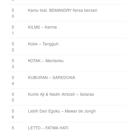
5
Kamu feat. BEMANDRY fiersa bersari
0
5
KILMS – Karma
1
5
Kobe – Tangguh
2
5
KOTAK – Mantanku
3
5
KUBURAN – SAREDONA
4
5
Kunto Aji & Nadin Amizah – Selaras
5
5
Lebih Dari Egoku – Mawar de Jongh
6
5
LETTO – FATWA HATI