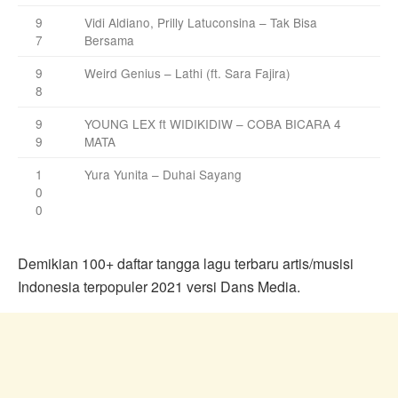
9
Vidi Aldiano, Prilly Latuconsina – Tak Bisa
7
Bersama
9
Weird Genius – Lathi (ft. Sara Fajira)
8
9
YOUNG LEX ft WIDIKIDIW – COBA BICARA 4
9
MATA
1
Yura Yunita – Duhai Sayang
0
0
Demikian 100+ daftar tangga lagu terbaru artis/musisi
Indonesia terpopuler 2021 versi Dans Media.