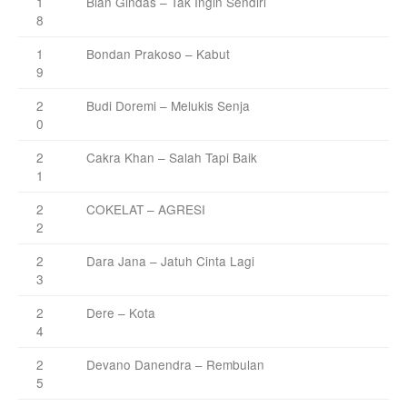
1
Bian Gindas – Tak Ingin Sendiri
8
1
Bondan Prakoso – Kabut
9
2
Budi Doremi – Melukis Senja
0
2
Cakra Khan – Salah Tapi Baik
1
2
COKELAT – AGRESI
2
2
Dara Jana – Jatuh Cinta Lagi
3
2
Dere – Kota
4
2
Devano Danendra – Rembulan
5