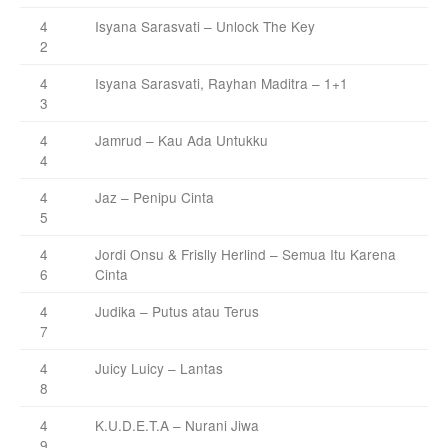
4
Isyana Sarasvati – Unlock The Key
2
4
Isyana Sarasvati, Rayhan Maditra – 1+1
3
4
Jamrud – Kau Ada Untukku
4
4
Jaz – Penipu Cinta
5
4
Jordi Onsu & Frislly Herlind – Semua Itu Karena
6
Cinta
4
Judika – Putus atau Terus
7
4
Juicy Luicy – Lantas
8
4
K.U.D.E.T.A – Nurani Jiwa
9