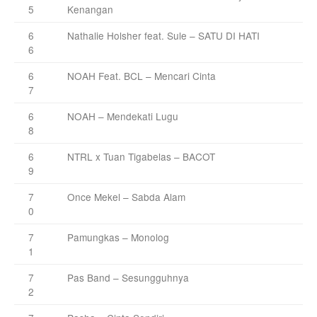
5
Kenangan
6
Nathalie Holsher feat. Sule – SATU DI HATI
6
6
NOAH Feat. BCL – Mencari Cinta
7
6
NOAH – Mendekati Lugu
8
6
NTRL x Tuan Tigabelas – BACOT
9
7
Once Mekel – Sabda Alam
0
7
Pamungkas – Monolog
1
7
Pas Band – Sesungguhnya
2