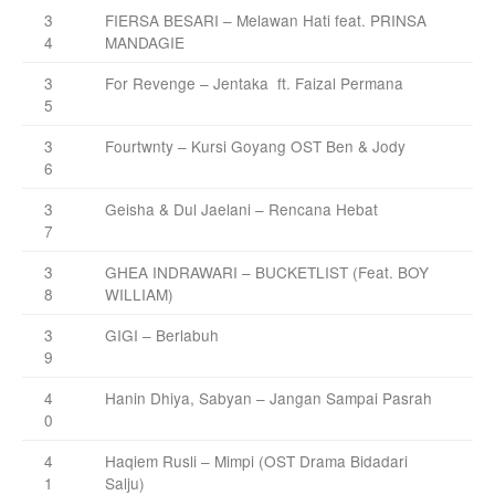
3
FIERSA BESARI – Melawan Hati feat. PRINSA
4
MANDAGIE
3
For Revenge – Jentaka ft. Faizal Permana
5
3
Fourtwnty – Kursi Goyang OST Ben & Jody
6
3
Geisha & Dul Jaelani – Rencana Hebat
7
3
GHEA INDRAWARI – BUCKETLIST (Feat. BOY
8
WILLIAM)
3
GIGI – Berlabuh
9
4
Hanin Dhiya, Sabyan – Jangan Sampai Pasrah
0
4
Haqiem Rusli – Mimpi (OST Drama Bidadari
1
Salju)