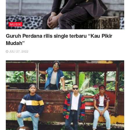
MUSIK
Guruh Perdana rilis single terbaru “Kau Pikir
Mudah”
JULI 27, 2022