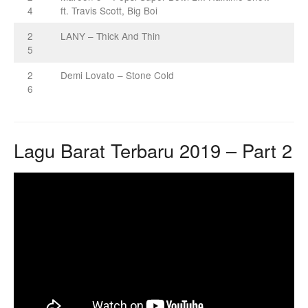
4
ft. Travis Scott, Big Boi
2
LANY – Thick And Thin
5
2
Demi Lovato – Stone Cold
6
Lagu Barat Terbaru 2019 – Part 2