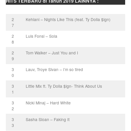
HITS TERBARU di Tahun 2019 LAINNYA :
2
Kehlani – Nights Like This (feat. Ty Dolla $ign)
7
2
Luis Fonsi – Sola
8
2
Tom Walker – Just You and I
9
3
Lauv, Troye Sivan – i’m so tired
0
3
Little Mix ft. Ty Dolla $ign- Think About Us
1
3
Nicki Minaj – Hard White
2
3
Sasha Sloan – Faking It
3