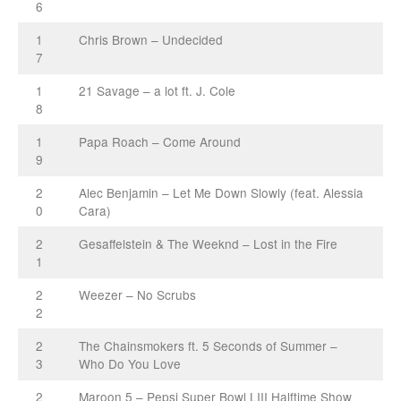
6
1
Chris Brown – Undecided
7
1
21 Savage – a lot ft. J. Cole
8
1
Papa Roach – Come Around
9
2
Alec Benjamin – Let Me Down Slowly (feat. Alessia
0
Cara)
2
Gesaffelstein & The Weeknd – Lost in the Fire
1
2
Weezer – No Scrubs
2
2
The Chainsmokers ft. 5 Seconds of Summer –
3
Who Do You Love
2
Maroon 5 – Pepsi Super Bowl LIII Halftime Show