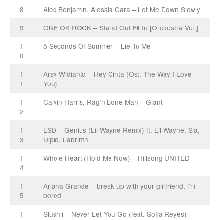
8
Alec Benjamin, Alessia Cara ‒ Let Me Down Slowly
9
ONE OK ROCK – Stand Out Fit In [Orchestra Ver.]
1
5 Seconds Of Summer – Lie To Me
0
1
Arsy Widianto – Hey Cinta (Ost. The Way I Love
1
You)
1
Calvin Harris, Rag’n’Bone Man – Giant
2
1
LSD – Genius (Lil Wayne Remix) ft. Lil Wayne, Sia,
3
Diplo, Labrinth
1
Whole Heart (Hold Me Now) – Hillsong UNITED
4
1
Ariana Grande – break up with your girlfriend, i’m
5
bored
1
Slushii – Never Let You Go (feat. Sofia Reyes)