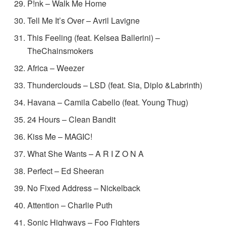
P!nk – Walk Me Home
Tell Me It’s Over – Avril Lavigne
This Feeling (feat. Kelsea Ballerini) –
TheChainsmokers
Africa – Weezer
Thunderclouds – LSD (feat. Sia, Diplo &Labrinth)
Havana – Camila Cabello (feat. Young Thug)
24 Hours – Clean Bandit
Kiss Me – MAGIC!
What She Wants – A R I Z O N A
Perfect – Ed Sheeran
No Fixed Address – Nickelback
Attention – Charlie Puth
Sonic Highways – Foo Fighters