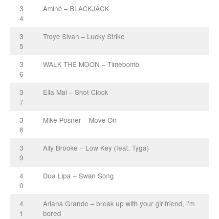
3
Aminé – BLACKJACK
4
3
Troye Sivan – Lucky Strike
5
3
WALK THE MOON – Timebomb
6
3
Ella Mai – Shot Clock
7
3
Mike Posner – Move On
8
3
Ally Brooke – Low Key (feat. Tyga)
9
4
Dua Lipa – Swan Song
0
4
Ariana Grande – break up with your girlfriend, i’m
1
bored