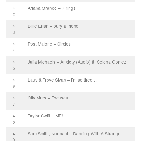
4
Ariana Grande – 7 rings
2
4
Billie Eilish – bury a friend
3
4
Post Malone – Circles
4
4
Julia Michaels – Anxiety (Audio) ft. Selena Gomez
5
4
Lauv & Troye Sivan – i’m so tired…
6
4
Olly Murs – Excuses
7
4
Taylor Swift – ME!
8
4
Sam Smith, Normani – Dancing With A Stranger
9