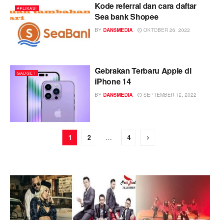
Kode referral dan cara daftar
APLIKASI
Sea bank Shopee
BY
DANSMEDIA
OKTOBER 26, 2022
Gebrakan Terbaru Apple di
GADGET
iPhone 14
BY
DANSMEDIA
SEPTEMBER 12, 2022
1
2
…
4