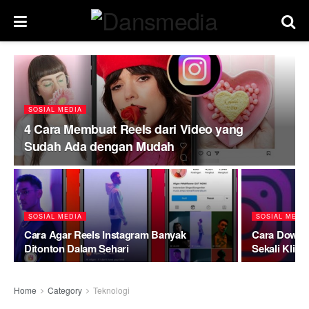
SOSIAL MEDIA
4 Cara Membuat Reels dari Video yang
Sudah Ada dengan Mudah
SOSIAL MEDIA
SOSIAL MEDI
Cara Agar Reels Instagram Banyak
Cara Downl
Ditonton Dalam Sehari
Sekali Klik
Home
Category
Teknologi