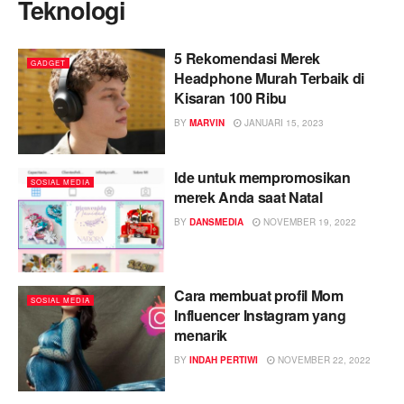
Teknologi
5 Rekomendasi Merek
GADGET
Headphone Murah Terbaik di
Kisaran 100 Ribu
BY
MARVIN
JANUARI 15, 2023
Ide untuk mempromosikan
SOSIAL MEDIA
merek Anda saat Natal
BY
DANSMEDIA
NOVEMBER 19, 2022
Cara membuat profil Mom
SOSIAL MEDIA
Influencer Instagram yang
menarik
BY
INDAH PERTIWI
NOVEMBER 22, 2022