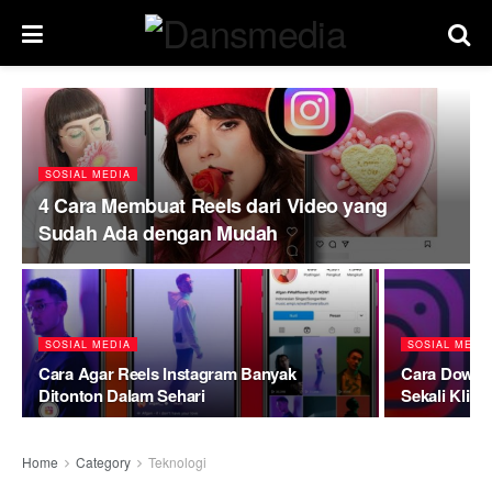
SOSIAL MEDIA
4 Cara Membuat Reels dari Video yang
Sudah Ada dengan Mudah
SOSIAL MEDIA
SOSIAL MEDI
Cara Agar Reels Instagram Banyak
Cara Downl
Ditonton Dalam Sehari
Sekali Klik
Home
Category
Teknologi