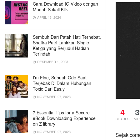
Cara Download IG Video dengan
Mudah Sekali Klik
APRIL 13, 2024
Sembuh Dari Patah Hati Terhebat,
Shafira Putri Lahirkan Single
Ketiga yang Berjudul Hadiah
Terindah
DESEMBER 1, 2023
I’m Fine, Sebuah Ode Saat
Terjebak Di Dalam Hubungan
Toxic Dari Eas.y
NOVEMBER 27, 2023
4
3
7 Essential Tips for a Secure
eBook Downloading Experience
SHARES
VI
on Z library
NOVEMBER 27, 2023
Sejak come