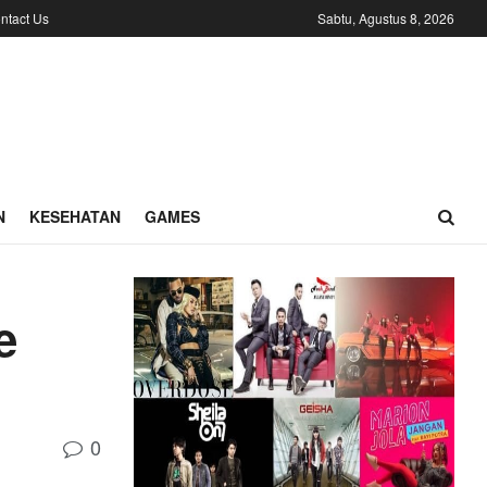
ntact Us
Sabtu, Agustus 8, 2026
N
KESEHATAN
GAMES
e
0