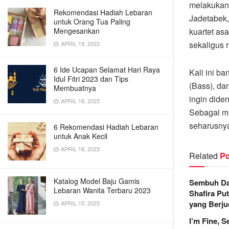
melakukan 
Rekomendasi Hadiah Lebaran
Jadetabek,
untuk Orang Tua Paling
Mengesankan
kuartet as
sekaligus 
APRIL 19, 2023
6 Ide Ucapan Selamat Hari Raya
Kali ini ba
Idul Fitri 2023 dan Tips
(Bass), da
Membuatnya
ingin dide
APRIL 18, 2023
Sebagai ma
seharusnya
6 Rekomendasi Hadiah Lebaran
untuk Anak Kecil
APRIL 18, 2023
Related
Po
Katalog Model Baju Gamis
Sembuh Dar
Lebaran Wanita Terbaru 2023
Shafira Put
yang Berju
APRIL 15, 2023
I’m Fine, 