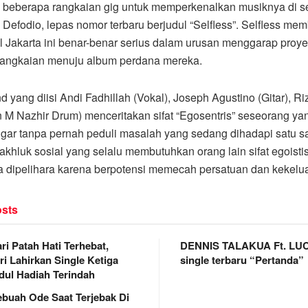
beberapa rangkaian gig untuk memperkenalkan musiknya di se
 Defodio, lepas nomor terbaru berjudul “Selfless”. Selfless mem
al Jakarta ini benar-benar serius dalam urusan menggarap proy
rangkaian menuju album perdana mereka.
nd yang diisi Andi Fadhillah (Vokal), Joseph Agustino (Gitar), Ri
n M Nazhir Drum) menceritakan sifat “Egosentris” seseorang y
ngar tanpa pernah peduli masalah yang sedang dihadapi satu s
khluk sosial yang selalu membutuhkan orang lain sifat egoistis
 dipelihara karena berpotensi memecah persatuan dan kekelu
sts
i Patah Hati Terhebat,
DENNIS TALAKUA Ft. LUCK
ri Lahirkan Single Ketiga
single terbaru “Pertanda”
dul Hadiah Terindah
Sebuah Ode Saat Terjebak Di