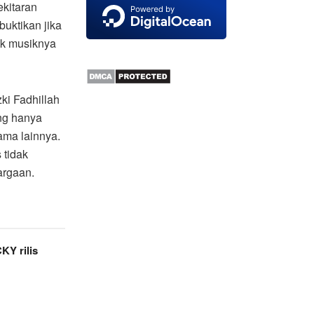
kitaran
buktikan jika
ek musiknya
zki Fadhillah
ang hanya
ama lainnya.
 tidak
argaan.
Y rilis