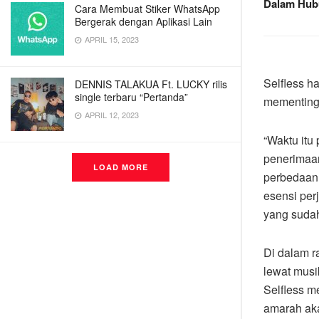
Dalam Hubu
Cara Membuat Stiker WhatsApp
Bergerak dengan Aplikasi Lain
APRIL 15, 2023
Selfless h
DENNIS TALAKUA Ft. LUCKY rilis
single terbaru “Pertanda”
mementingk
APRIL 12, 2023
“Waktu itu
penerimaan
LOAD MORE
perbedaan 
esensi per
yang sudah
Di dalam r
lewat musi
Selfless m
amarah aka