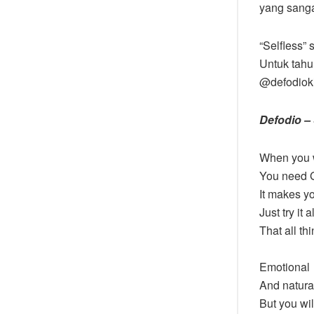
yang sanga
“Selfless”
Untuk tahu
@defodioki
Defodio –
When you w
You need G
It makes yo
Just try it 
That all t
Emotional
And natura
But you wi