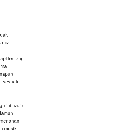
idak
sama.
tapi tentang
rima
anapun
a sesuatu
u ini hadir
 Namun
i menahan
an musik