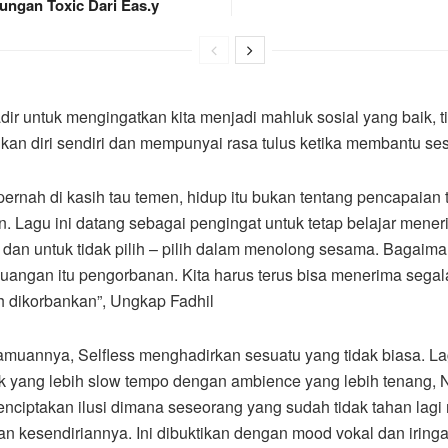
ngan Toxic Dari Eas.y
adir untuk mengingatkan kita menjadi mahluk sosial yang baik, t
an diri sendiri dan mempunyai rasa tulus ketika membantu se
 pernah di kasih tau temen, hidup itu bukan tentang pencapaian 
. Lagu ini datang sebagai pengingat untuk tetap belajar mene
dan untuk tidak pilih – pilih dalam menolong sesama. Bagaim
juangan itu pengorbanan. Kita harus terus bisa menerima segal
 dikorbankan”, Ungkap Fadhil
amuannya, Selfless menghadirkan sesuatu yang tidak biasa. Lag
k yang lebih slow tempo dengan ambience yang lebih tenang,
enciptakan ilusi dimana seseorang yang sudah tidak tahan lag
n kesendiriannya. Ini dibuktikan dengan mood vokal dan iring