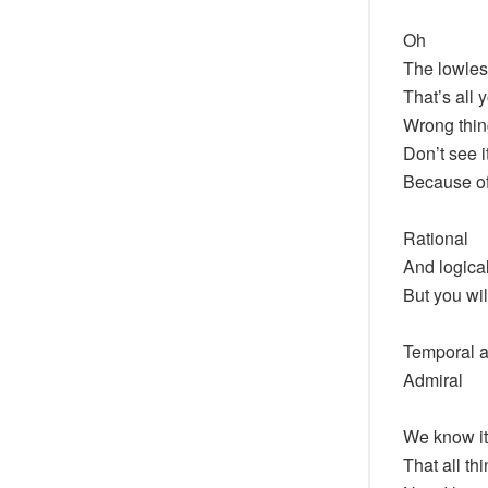
Oh
The lowless
That’s all 
Wrong thin
Don’t see i
Because of
Rational
And logica
But you wi
Temporal a
Admiral
We know it
That all t