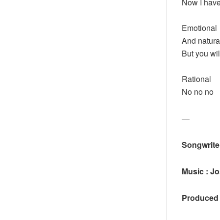
Now I have
Emotional
And natura
But you wi
Rational
No no no
—
Songwriter
Music : J
Produced 