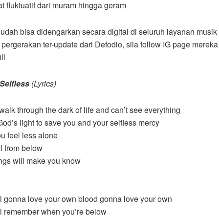
t fluktuatif dari muram hingga geram
 sudah bisa didengarkan secara digital di seluruh layanan musik
 pergerakan ter-update dari Defodio, sila follow IG page mereka
ll
 Selfless
(Lyrics)
alk through the dark of life and can’t see everything
od’s light to save you and your selfless mercy
u feel less alone
all from below
hings will make you know
l gonna love your own blood gonna love your own
ll remember when you’re below