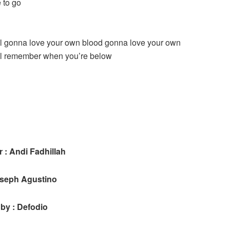
 to go
l gonna love your own blood gonna love your own
ll remember when you’re below
 : Andi Fadhillah
oseph Agustino
by : Defodio