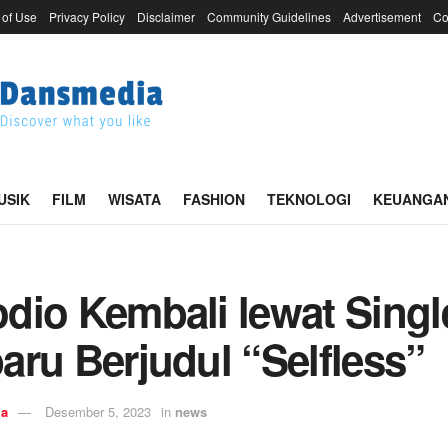
 of Use
Privacy Policy
Disclaimer
Community Guidelines
Advertisement
Co
USIK
FILM
WISATA
FASHION
TEKNOLOGI
KEUANGA
dio Kembali lewat Singl
aru Berjudul “Selfless”
ia
Desember 5, 2023
in
news