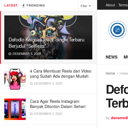
About
Terms
LATEST
TRENDING
Filter
Defodio Kembali lewat Single Terbaru
Berjudul “Selfless”
DESEMBER 5, 2023
NEWS
M
4 Cara Membuat Reels dari Video
Home
news
yang Sudah Ada dengan Mudah
Defo
DESEMBER 4, 2023
Terb
Cara Agar Reels Instagram
Banyak Ditonton Dalam Sehari
DESEMBER 4, 2023
by
dansmed