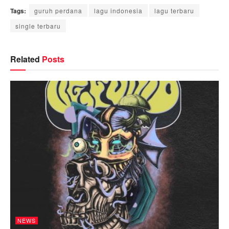
Tags:
guruh perdana
lagu indonesia
lagu terbaru
single terbaru
Related
Posts
NEWS