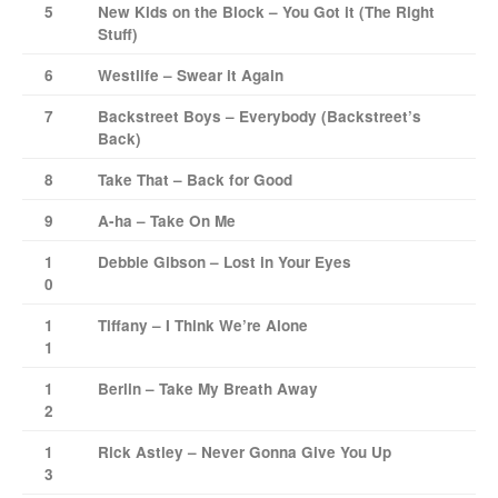
5
New Kids on the Block – You Got it (The Right
Stuff)
6
Westlife – Swear it Again
7
Backstreet Boys – Everybody (Backstreet’s
Back)
8
Take That – Back for Good
9
A-ha – Take On Me
1
Debbie Gibson – Lost in Your Eyes
0
1
Tiffany – I Think We’re Alone
1
1
Berlin – Take My Breath Away
2
1
Rick Astley – Never Gonna Give You Up
3