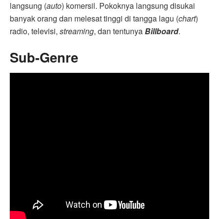
langsung (
auto
) komersil. Pokoknya langsung disukai
banyak orang dan melesat tinggi di tangga lagu (
chart
)
radio, televisi,
streaming
, dan tentunya
Billboard
.
Sub-Genre