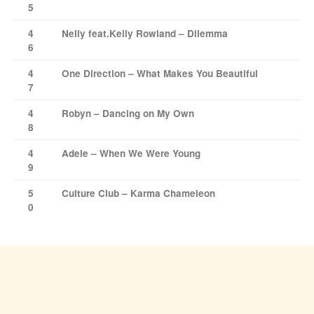
5
4
Nelly feat.Kelly Rowland – Dilemma
6
4
One Direction – What Makes You Beautiful
7
4
Robyn – Dancing on My Own
8
4
Adele – When We Were Young
9
5
Culture Club – Karma Chameleon
0