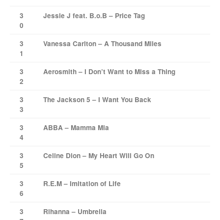
3
Jessie J feat. B.o.B – Price Tag
0
3
Vanessa Carlton – A Thousand Miles
1
3
Aerosmith – I Don’t Want to Miss a Thing
2
3
The Jackson 5 – I Want You Back
3
3
ABBA – Mamma Mia
4
3
Celine Dion – My Heart Will Go On
5
3
R.E.M – Imitation of Life
6
3
Rihanna – Umbrella