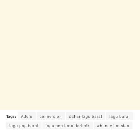
Tags:
Adele
celine dion
daftar lagu barat
lagu barat
lagu pop barat
lagu pop barat terbaik
whitney houston