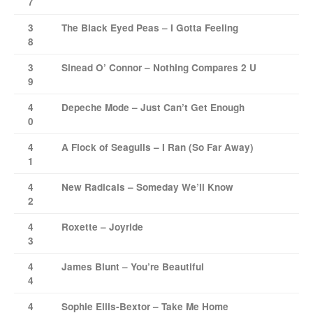
7
3
The Black Eyed Peas – I Gotta Feeling
8
3
Sinead O’ Connor – Nothing Compares 2 U
9
4
Depeche Mode – Just Can’t Get Enough
0
4
A Flock of Seagulls – I Ran (So Far Away)
1
4
New Radicals – Someday We’ll Know
2
4
Roxette – Joyride
3
4
James Blunt – You’re Beautiful
4
4
Sophie Ellis-Bextor – Take Me Home