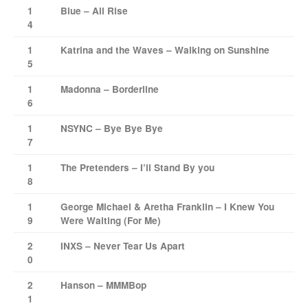
1
Blue – All Rise
4
1
Katrina and the Waves – Walking on Sunshine
5
1
Madonna – Borderline
6
1
NSYNC – Bye Bye Bye
7
1
The Pretenders – I’ll Stand By you
8
1
George Michael & Aretha Franklin – I Knew You
9
Were Waiting (For Me)
2
INXS – Never Tear Us Apart
0
2
Hanson – MMMBop
1