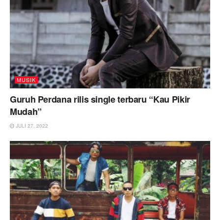
MUSIK
Guruh Perdana rilis single terbaru “Kau Pikir
Mudah”
JULI 27, 2022