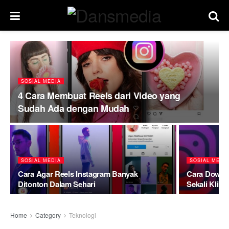
SOSIAL MEDIA
4 Cara Membuat Reels dari Video yang
Sudah Ada dengan Mudah
SOSIAL MEDIA
SOSIAL MEDI
Cara Agar Reels Instagram Banyak
Cara Downl
Ditonton Dalam Sehari
Sekali Klik
Home
Category
Teknologi