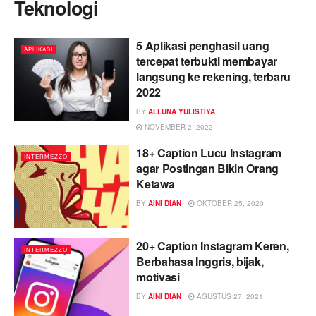
Teknologi
5 Aplikasi penghasil uang
APLIKASI
tercepat terbukti membayar
langsung ke rekening, terbaru
2022
BY
ALLUNA YULISTIYA
NOVEMBER 2, 2022
18+ Caption Lucu Instagram
INTERMEZZO
agar Postingan Bikin Orang
Ketawa
BY
AINI DIAN
OKTOBER 25, 2020
20+ Caption Instagram Keren,
INTERMEZZO
Berbahasa Inggris, bijak,
motivasi
BY
AINI DIAN
AGUSTUS 27, 2021