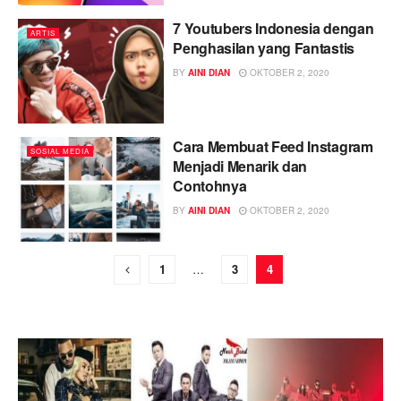
7 Youtubers Indonesia dengan
ARTIS
Penghasilan yang Fantastis
BY
AINI DIAN
OKTOBER 2, 2020
Cara Membuat Feed Instagram
SOSIAL MEDIA
Menjadi Menarik dan
Contohnya
BY
AINI DIAN
OKTOBER 2, 2020
1
…
3
4