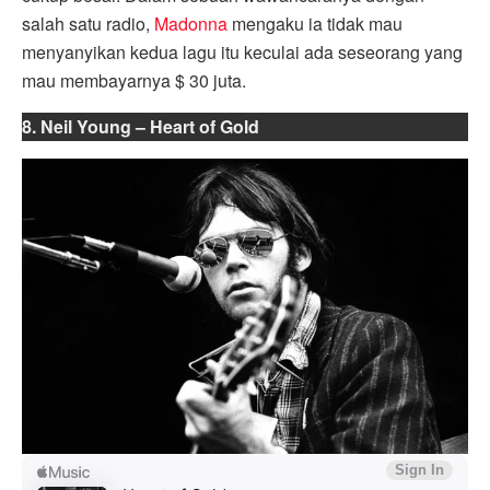
salah satu radio,
Madonna
mengaku ia tidak mau
menyanyikan kedua lagu itu keculai ada seseorang yang
mau membayarnya $ 30 juta.
8. Neil Young – Heart of Gold