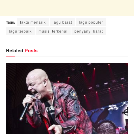
Tags:
fakta menarik
lagu barat
lagu populer
lagu terbaik
musisi terkenal
penyanyi barat
Related
Posts