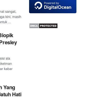
at sangat,
ga kini, masih
ntuk ...
Biopik
 Presley
sisi ala
cketman
ar kabar
sh Yang
atuh Hati