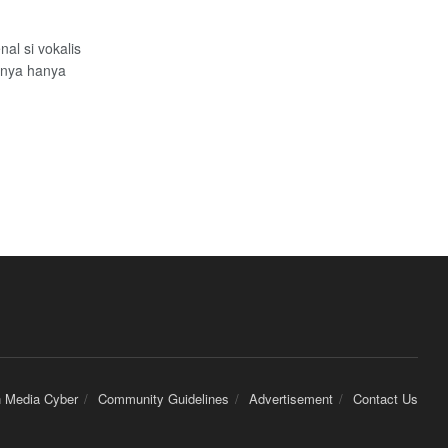
al si vokalis
sanya hanya
 Media Cyber
Community Guidelines
Advertisement
Contact Us