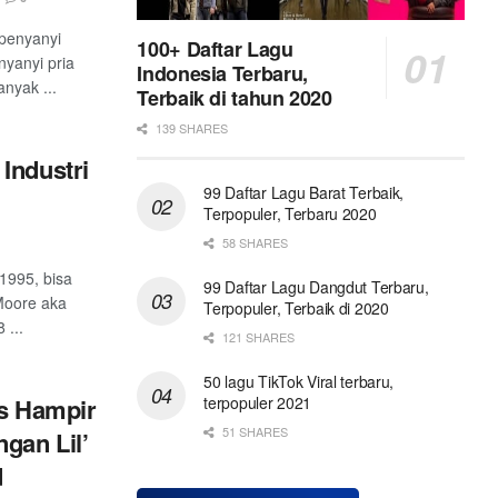
 penyanyi
100+ Daftar Lagu
nyanyi pria
Indonesia Terbaru,
anyak ...
Terbaik di tahun 2020
139 SHARES
Industri
99 Daftar Lagu Barat Terbaik,
Terpopuler, Terbaru 2020
58 SHARES
1995, bisa
99 Daftar Lagu Dangdut Terbaru,
 Moore aka
Terpopuler, Terbaik di 2020
 ...
121 SHARES
50 lagu TikTok Viral terbaru,
terpopuler 2021
us Hampir
51 SHARES
gan Lil’
d