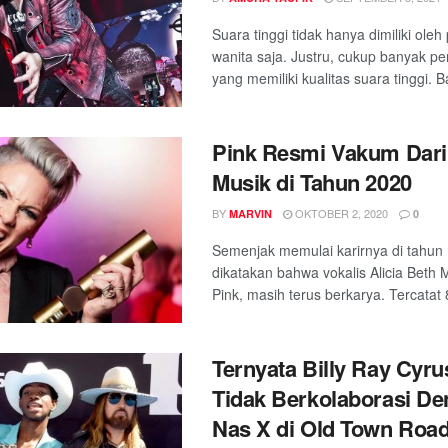
Suara tinggi tidak hanya dimiliki oleh
wanita saja. Justru, cukup banyak pe
yang memiliki kualitas suara tinggi. B
Pink Resmi Vakum Dari 
Musik di Tahun 2020
BY
OKTOBER 2, 2020
MARVIN
0
Semenjak memulai karirnya di tahun 
dikatakan bahwa vokalis Alicia Beth
Pink, masih terus berkarya. Tercatat 8
Ternyata Billy Ray Cyr
Tidak Berkolaborasi Den
Nas X di Old Town Roa