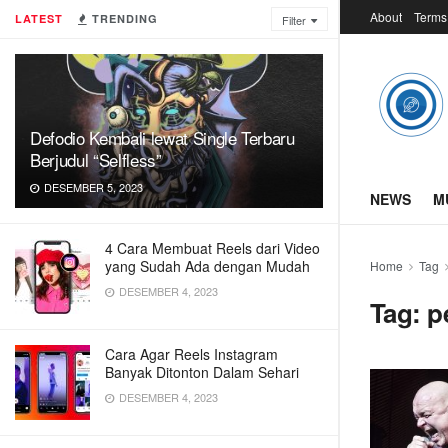
About
Terms
LATEST
TRENDING
Filter
Defodio Kembali lewat Single Terbaru
Berjudul “Selfless”
DESEMBER 5, 2023
NEWS
M
4 Cara Membuat Reels dari Video
yang Sudah Ada dengan Mudah
Home
Tag
DESEMBER 4, 2023
Tag:
p
Cara Agar Reels Instagram
Banyak Ditonton Dalam Sehari
DESEMBER 4, 2023