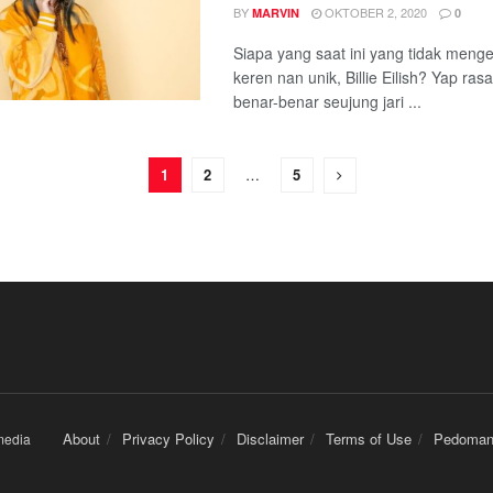
BY
OKTOBER 2, 2020
MARVIN
0
Siapa yang saat ini yang tidak mengen
keren nan unik, Billie Eilish? Yap ra
benar-benar seujung jari ...
1
2
…
5
About
Privacy Policy
Disclaimer
Terms of Use
Pedoman
edia