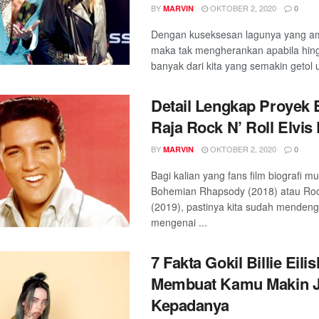
BY
OKTOBER 2, 2020
MARVIN
0
Dengan kuseksesan lagunya yang am
maka tak mengherankan apabila hing
banyak dari kita yang semakin getol u
Detail Lengkap Proyek 
Raja Rock N’ Roll Elvis
BY
OKTOBER 2, 2020
MARVIN
0
Bagi kalian yang fans film biografi mu
Bohemian Rhapsody (2018) atau Ro
(2019), pastinya kita sudah mendeng
mengenai ...
7 Fakta Gokil Billie Eili
Membuat Kamu Makin J
Kepadanya