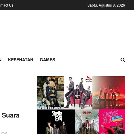
ntact Us
Sabtu, Agustus 8, 2026
N
KESEHATAN
GAMES
n Suara
0