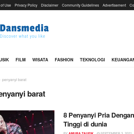
 of Use
Privacy Policy
Disclaimer
Community Guidelines
Advertisement
Co
USIK
FILM
WISATA
FASHION
TEKNOLOGI
KEUANGA
penyanyi barat
enyanyi barat
8 Penyanyi Pria Denga
Tinggi di dunia
BY
SEPTEMBER 3, 2021
AMURA TAUFIK