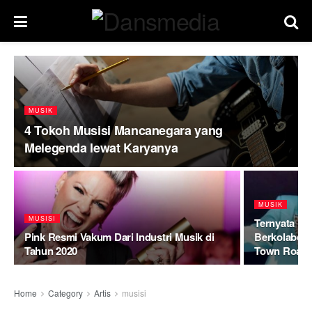
MUSIK
4 Tokoh Musisi Mancanegara yang
Melegenda lewat Karyanya
MUSIK
MUSISI
Ternyata Bi
Pink Resmi Vakum Dari Industri Musik di
Berkolaboras
Tahun 2020
Town Road
Home
Category
Artis
musisi