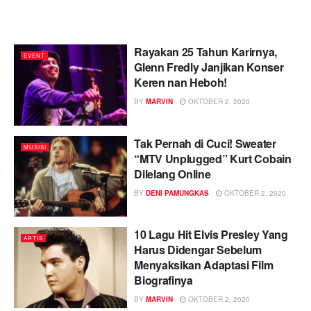
Rayakan 25 Tahun Karirnya,
EVENT
Glenn Fredly Janjikan Konser
Keren nan Heboh!
BY
MARVIN
OKTOBER 2, 2020
Tak Pernah di Cuci! Sweater
MUSISI
“MTV Unplugged” Kurt Cobain
Dilelang Online
BY
DENI PAMUNGKAS
OKTOBER 2, 2020
10 Lagu Hit Elvis Presley Yang
ARTIS
Harus Didengar Sebelum
Menyaksikan Adaptasi Film
Biografinya
BY
MARVIN
OKTOBER 2, 2020