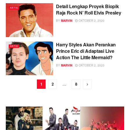
Detail Lengkap Proyek Biopik
ARTIS
Raja Rock N’ Roll Elvis Presley
BY
MARVIN
OKTOBER 2, 2020
Harry Styles Akan Perankan
ARTIS
Prince Eric di Adaptasi Live
Action The Little Mermaid?
BY
MARVIN
OKTOBER 2, 2020
1
2
…
8