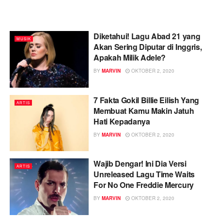
Diketahui! Lagu Abad 21 yang
MUSIK
Akan Sering Diputar di Inggris,
Apakah Milik Adele?
BY
MARVIN
OKTOBER 2, 2020
7 Fakta Gokil Billie Eilish Yang
ARTIS
Membuat Kamu Makin Jatuh
Hati Kepadanya
BY
MARVIN
OKTOBER 2, 2020
Wajib Dengar! Ini Dia Versi
ARTIS
Unreleased Lagu Time Waits
For No One Freddie Mercury
BY
MARVIN
OKTOBER 2, 2020