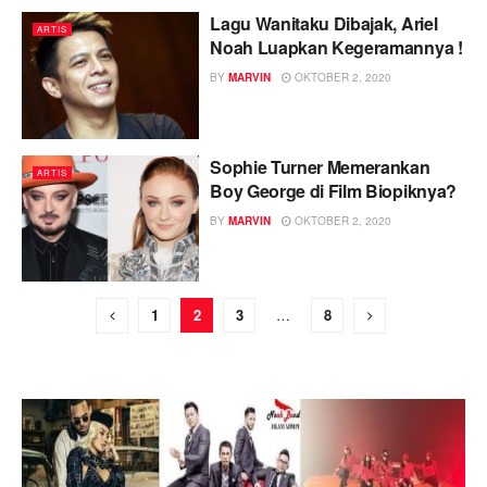
Lagu Wanitaku Dibajak, Ariel
ARTIS
Noah Luapkan Kegeramannya !
BY
MARVIN
OKTOBER 2, 2020
Sophie Turner Memerankan
ARTIS
Boy George di Film Biopiknya?
BY
MARVIN
OKTOBER 2, 2020
1
2
3
…
8