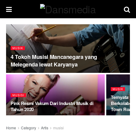
MUSIK
4 Tokoh Musisi Mancanegara yang
Melegenda lewat Karyanya
MUSIK
MUSISI
Ternyata Bi
Pink Resmi Vakum Dari Industri Musik di
Berkolaboras
Tahun 2020
Town Road
Home
Category
Artis
musisi