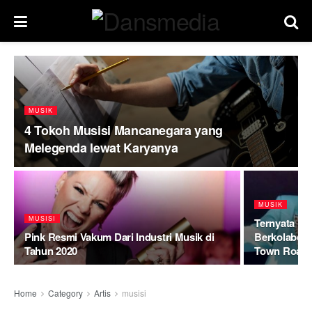
MUSIK
4 Tokoh Musisi Mancanegara yang
Melegenda lewat Karyanya
MUSIK
MUSISI
Ternyata Bi
Pink Resmi Vakum Dari Industri Musik di
Berkolaboras
Tahun 2020
Town Road
Home
Category
Artis
musisi