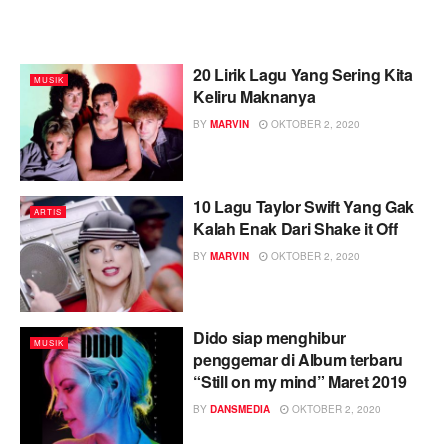
20 Lirik Lagu Yang Sering Kita
MUSIK
Keliru Maknanya
BY
MARVIN
OKTOBER 2, 2020
10 Lagu Taylor Swift Yang Gak
ARTIS
Kalah Enak Dari Shake it Off
BY
MARVIN
OKTOBER 2, 2020
Dido siap menghibur
MUSIK
penggemar di Album terbaru
“Still on my mind” Maret 2019
BY
DANSMEDIA
OKTOBER 2, 2020