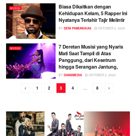
Biasa Dikaitkan dengan
MUSISI
Kehidupan Kelam, 5 Rapper Ini
Nyatanya Terlahir Tajir Melintir
BY
DENI PAMUNGKAS
OKTOBER 2, 2020
7 Deretan Musisi yang Nyaris
MUSISI
Mati Saat Tampil di Atas
Panggung, dari Kesetrum
hingga Serangan Jantung,
BY
DANSMEDIA
OKTOBER 2, 2020
1
2
3
4
…
8