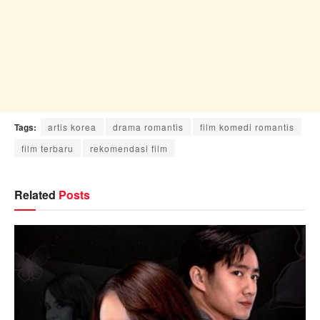
Tags:
artis korea
drama romantis
film komedi romantis
film terbaru
rekomendasi film
Related
Posts