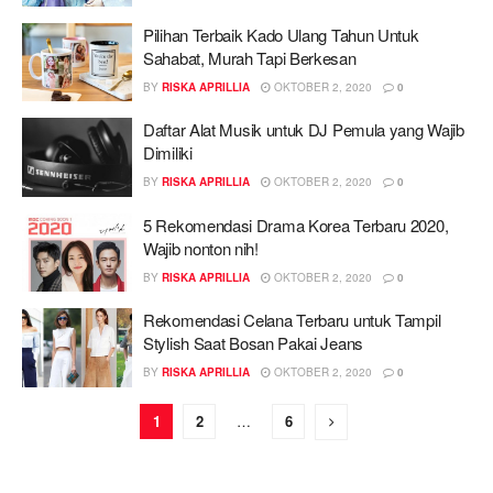
Pilihan Terbaik Kado Ulang Tahun Untuk
Sahabat, Murah Tapi Berkesan
BY
RISKA APRILLIA
OKTOBER 2, 2020
0
Daftar Alat Musik untuk DJ Pemula yang Wajib
Dimiliki
BY
RISKA APRILLIA
OKTOBER 2, 2020
0
5 Rekomendasi Drama Korea Terbaru 2020,
Wajib nonton nih!
BY
RISKA APRILLIA
OKTOBER 2, 2020
0
Rekomendasi Celana Terbaru untuk Tampil
Stylish Saat Bosan Pakai Jeans
BY
RISKA APRILLIA
OKTOBER 2, 2020
0
1
2
…
6