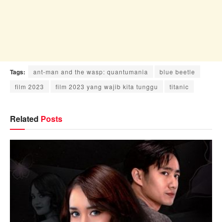
Tags:
ant-man and the wasp: quantumania
blue beetle
film 2023
film 2023 yang wajib kita tunggu
titanic
Related
Posts