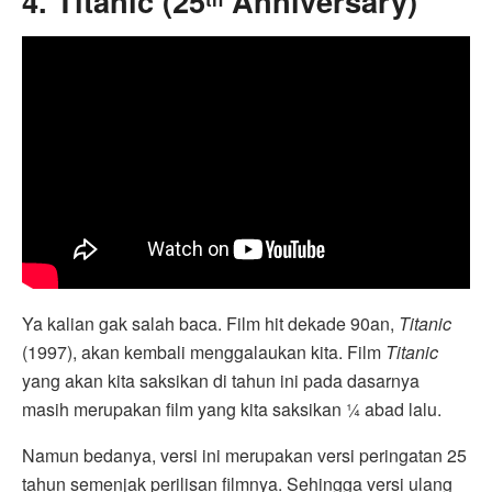
4. Titanic (25
Anniversary)
Ya kalian gak salah baca. Film hit dekade 90an,
Titanic
(1997), akan kembali menggalaukan kita. Film
Titanic
yang akan kita saksikan di tahun ini pada dasarnya
masih merupakan film yang kita saksikan ¼ abad lalu.
Namun bedanya, versi ini merupakan versi peringatan 25
tahun semenjak perilisan filmnya. Sehingga versi ulang