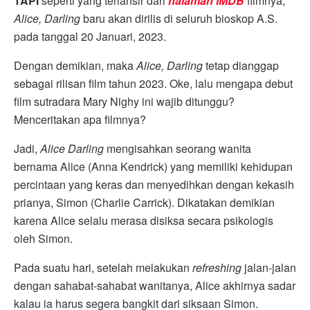
TAPI
seperti yang terlansir dari
halaman IMDB
filmnya,
Alice, Darling
baru akan dirilis di seluruh bioskop A.S.
pada tanggal 20 Januari, 2023.
Dengan demikian, maka
Alice, Darling
tetap dianggap
sebagai rilisan film tahun 2023. Oke, lalu mengapa debut
film sutradara Mary Nighy ini wajib ditunggu?
Menceritakan apa filmnya?
Jadi,
Alice Darling
mengisahkan seorang wanita
bernama Alice (Anna Kendrick) yang memiliki kehidupan
percintaan yang keras dan menyedihkan dengan kekasih
prianya, Simon (Charlie Carrick). Dikatakan demikian
karena Alice selalu merasa disiksa secara psikologis
oleh Simon.
Pada suatu hari, setelah melakukan
refreshing
jalan-jalan
dengan sahabat-sahabat wanitanya, Alice akhirnya sadar
kalau ia harus segera bangkit dari siksaan Simon.