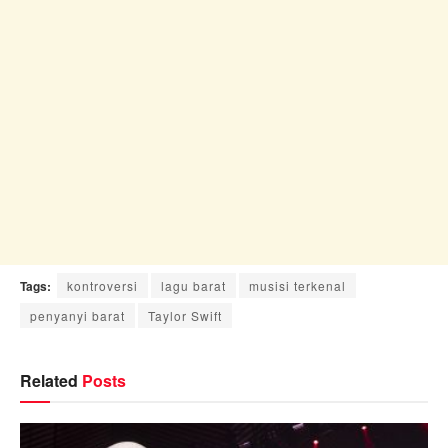
Tags:
kontroversi
lagu barat
musisi terkenal
penyanyi barat
Taylor Swift
Related
Posts