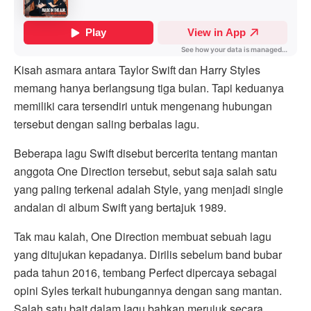
Kisah
asmara
antara
Taylor Swift dan Harry Styles
memang
hanya
berlangsung
tiga
bulan
. Tapi
keduanya
memiliki
cara
tersendiri
untuk
mengenang
hubungan
tersebut
dengan
saling
berbalas
lagu
.
Beberapa
lagu
Swift
disebut
bercerita
tentang
mantan
anggota
One Direction
tersebut
,
sebut
saja
salah
satu
yang paling
terkenal
adalah
Style, yang
menjadi
single
andalan
di album Swift yang
bertajuk
1989.
Tak mau kalah, One Direction membuat sebuah lagu
yang ditujukan kepadanya. Dirilis sebelum band bubar
pada tahun 2016, tembang Perfect dipercaya sebagai
opini Syles terkait hubungannya dengan sang mantan.
Salah satu bait dalam lagu bahkan merujuk secara