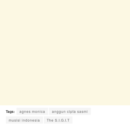
Tags:
agnes monica
anggun cipta sasmi
musisi indonesia
The S.I.G.I.T