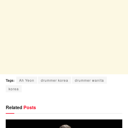
Tags:
Ah Yeon
drummer korea
drummer wanita
korea
Related
Posts