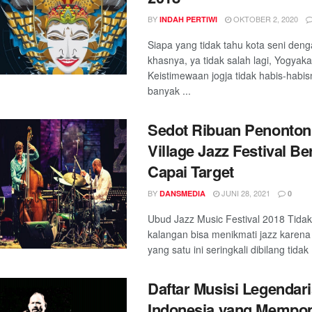
BY
OKTOBER 2, 2020
INDAH PERTIWI
Siapa yang tidak tahu kota seni den
khasnya, ya tidak salah lagi, Yogyaka
Keistimewaan jogja tidak habis-habis
banyak ...
Sedot Ribuan Penonton
Village Jazz Festival Be
Capai Target
BY
JUNI 28, 2021
DANSMEDIA
0
Ubud Jazz Music Festival 2018 Tida
kalangan bisa menikmati jazz karena 
yang satu ini seringkali dibilang tidak .
Daftar Musisi Legendar
Indonesia yang Mempo