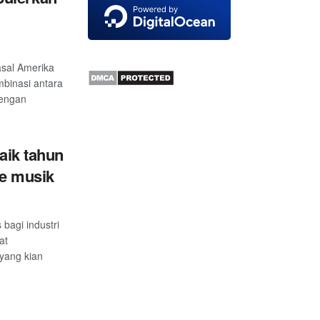
asal Amerika
binasi antara
dengan
baik tahun
re musik
bagi industri
at
yang kian