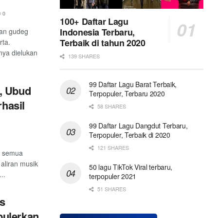
0
100+ Daftar Lagu
Indonesia Terbaru,
gan gudeg
Terbaik di tahun 2020
rta.
nya dielukan
139 SHARES
99 Daftar Lagu Barat Terbaik,
, Ubud
Terpopuler, Terbaru 2020
rhasil
58 SHARES
99 Daftar Lagu Dangdut Terbaru,
Terpopuler, Terbaik di 2020
121 SHARES
k semua
aliran musik
50 lagu TikTok Viral terbaru,
..
terpopuler 2021
51 SHARES
is
pulerkan