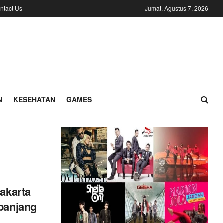
ntact Us
Jumat, Agustus 7, 2026
N
KESEHATAN
GAMES
yakarta
epanjang