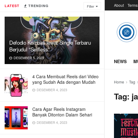
About
Terms
LATEST
TRENDING
Filter
Defodio Kembali lewat Single Terbaru
Berjudul “Selfless”
DESEMBER 5, 2023
NEWS
M
4 Cara Membuat Reels dari Video
yang Sudah Ada dengan Mudah
Home
Tag
DESEMBER 4, 2023
Tag:
j
Cara Agar Reels Instagram
Banyak Ditonton Dalam Sehari
DESEMBER 4, 2023