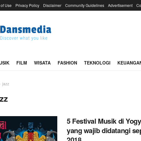
 of Use
Privacy Policy
Disclaimer
Community Guidelines
Advertisement
Co
USIK
FILM
WISATA
FASHION
TEKNOLOGI
KEUANGA
jazz
azz
5 Festival Musik di Yog
yang wajib didatangi s
2018