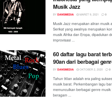
Musik Jazz
BY
MARET 9, 2021
DANSMEDIA
0
Musik Jazz merupakan aliran musik 
Serikat yang awalnya merupakan kom
musik Afrika dan Eropa, dipadukan 
improvisasi ...
60 daftar lagu barat ter
90an dari berbagai gen
BY
OKTOBER 2, 2020
DANSMEDIA
0
Tahun 90an adalah era paling sukses 
musik barat. Perkembangan lagu bar
memunculkan berbagai genre musik 
beragam ...