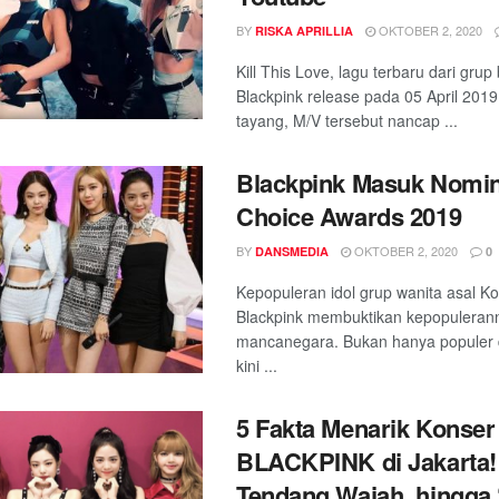
BY
OKTOBER 2, 2020
RISKA APRILLIA
Kill This Love, lagu terbaru dari gru
Blackpink release pada 05 April 2019
tayang, M/V tersebut nancap ...
Blackpink Masuk Nomin
Choice Awards 2019
BY
OKTOBER 2, 2020
DANSMEDIA
0
Kepopuleran idol grup wanita asal Ko
Blackpink membuktikan kepopuleran
mancanegara. Bukan hanya populer 
kini ...
5 Fakta Menarik Konser
BLACKPINK di Jakarta!
Tendang Wajah, hingga 