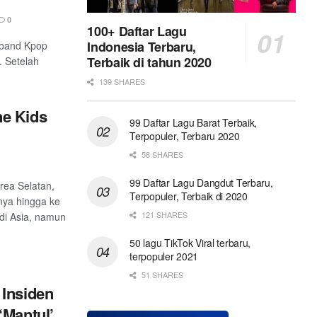
0
100+ Daftar Lagu
Indonesia Terbaru,
p band Kpop
Terbaik di tahun 2020
. Setelah
139 SHARES
e Kids
99 Daftar Lagu Barat Terbaik,
Terpopuler, Terbaru 2020
58 SHARES
99 Daftar Lagu Dangdut Terbaru,
rea Selatan,
Terpopuler, Terbaik di 2020
nya hingga ke
121 SHARES
di Asia, namun
50 lagu TikTok Viral terbaru,
terpopuler 2021
51 SHARES
 Insiden
‘Mantul’