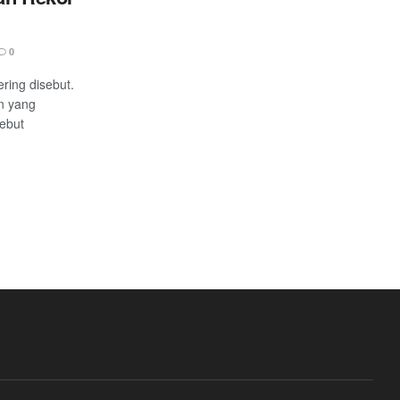
0
ing disebut.
an yang
sebut