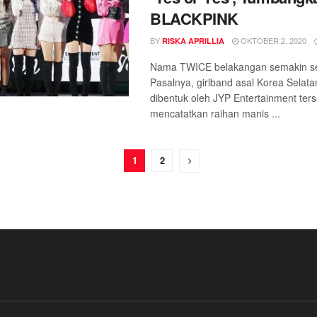
BLACKPINK
BY
OKTOBER 2, 2020
RISKA APRILLIA
Nama TWICE belakangan semakin ser
Pasalnya, girlband asal Korea Selat
dibentuk oleh JYP Entertainment ter
mencatatkan raihan manis ...
1
2