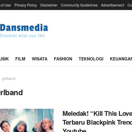
 of Use
Privacy Policy
Disclaimer
Community Guidelines
Advertisement
Co
USIK
FILM
WISATA
FASHION
TEKNOLOGI
KEUANGA
girlband
irlband
Meledak! “Kill This Lov
Terbaru Blackpink Trend
Youtube