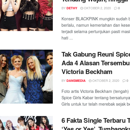
BY
OKTOBER 2, 2020
DETHY
0
Konser BLACKPINK mungkin sudah b
berlalu, namun kemeriahan dan kes
terjadi selama pertunjukan pasti mas
hati ...
Tak Gabung Reuni Spice
Ada 4 Alasan Tersembu
Victoria Beckham
BY
OKTOBER 2, 2020
DANSMEDIA
0
Foto artis Victoria Beckham (tengah
Spice Girls Kabar tentang bersatuny
Girls untuk tur telah merebak sejak b
6 Fakta Single Terbaru
‘Yes or Yes’, Tumbangk