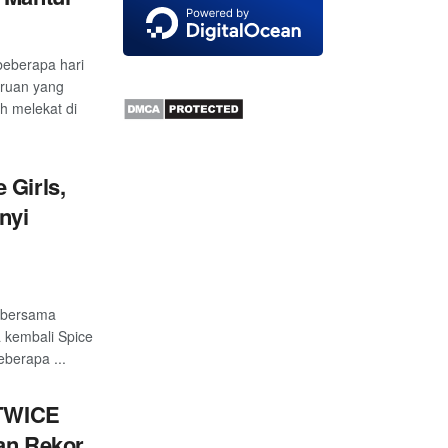
eberapa hari
eruan yang
ih melekat di
 Girls,
nyi
) bersama
a kembali Spice
eberapa ...
 TWICE
an Rekor