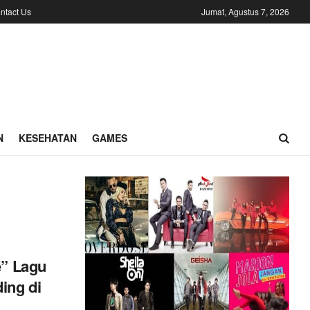
ntact Us
Jumat, Agustus 7, 2026
N
KESEHATAN
GAMES
e” Lagu
ing di