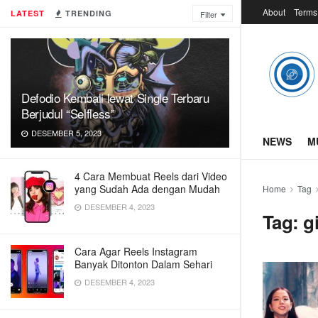
About
Terms
LATEST
TRENDING
Filter
Defodio Kembali lewat Single Terbaru
Berjudul “Selfless”
DESEMBER 5, 2023
NEWS
M
4 Cara Membuat Reels dari Video
yang Sudah Ada dengan Mudah
Home
Tag
DESEMBER 4, 2023
Tag:
g
Cara Agar Reels Instagram
Banyak Ditonton Dalam Sehari
DESEMBER 4, 2023