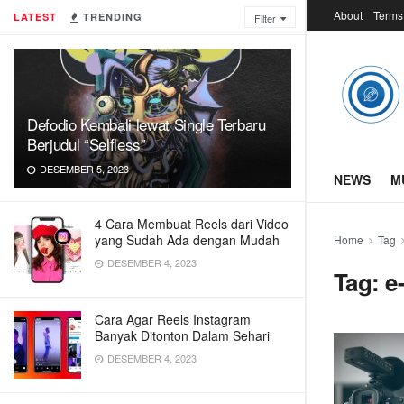
About
Terms
LATEST
TRENDING
Filter
Defodio Kembali lewat Single Terbaru
Berjudul “Selfless”
DESEMBER 5, 2023
NEWS
M
4 Cara Membuat Reels dari Video
yang Sudah Ada dengan Mudah
Home
Tag
DESEMBER 4, 2023
Tag:
e
Cara Agar Reels Instagram
Banyak Ditonton Dalam Sehari
DESEMBER 4, 2023