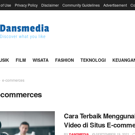
 of Use
Privacy Policy
Disclaimer
Community Guidelines
Advertisement
Co
USIK
FILM
WISATA
FASHION
TEKNOLOGI
KEUANGA
e-commerces
-commerces
Cara Terbaik Mengguna
Video di Situs E-comm
BY
SEPTEMBER 19, 2021
DANSMEDIA