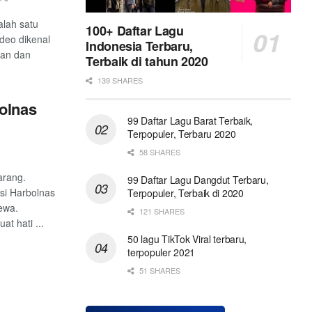
alah satu
100+ Daftar Lagu
ideo dikenal
Indonesia Terbaru,
aan dan
Terbaik di tahun 2020
139 SHARES
olnas
99 Daftar Lagu Barat Terbaik,
Terpopuler, Terbaru 2020
58 SHARES
arang.
99 Daftar Lagu Dangdut Terbaru,
asi Harbolnas
Terpopuler, Terbaik di 2020
ewa.
121 SHARES
t hati ...
50 lagu TikTok Viral terbaru,
terpopuler 2021
51 SHARES