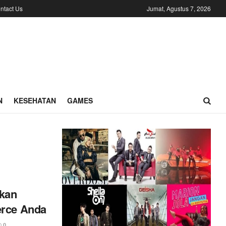
ntact Us
Jumat, Agustus 7, 2026
N
KESEHATAN
GAMES
kan
erce Anda
0