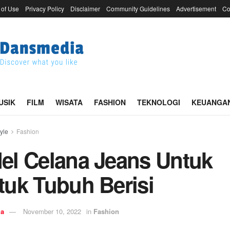
 of Use
Privacy Policy
Disclaimer
Community Guidelines
Advertisement
Co
USIK
FILM
WISATA
FASHION
TEKNOLOGI
KEUANGA
tyle
Fashion
el Celana Jeans Untuk
tuk Tubuh Berisi
ia
November 10, 2022
in
Fashion