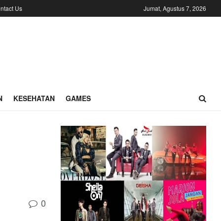
ntact Us
Jumat, Agustus 7, 2026
N
KESEHATAN
GAMES
0