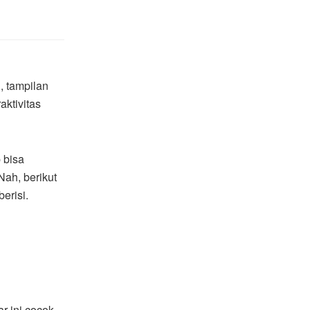
, tampilan
aktivitas
 bisa
Nah, berikut
erisi.
r ini cocok