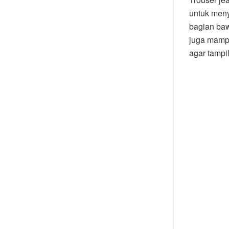
untuk meny
bagian baw
juga mamp
agar tampi