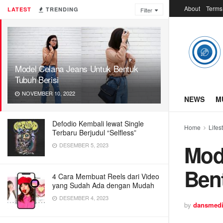
About
Terms
LATEST
TRENDING
Filter
Model Celana Jeans Untuk Bentuk
Tubuh Berisi
NOVEMBER 10, 2022
NEWS
M
Defodio Kembali lewat Single
Home
Lifes
Terbaru Berjudul “Selfless”
Mod
DESEMBER 5, 2023
Ben
4 Cara Membuat Reels dari Video
yang Sudah Ada dengan Mudah
DESEMBER 4, 2023
by
dansmed