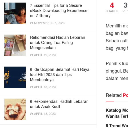
4
3
7 Essential Tips for a Secure
eBook Downloading Experience
SHARES
VI
on Z library
NOVEMBER 27, 2023
Memilih mo
bagian ba
Rekomendasi Hadiah Lebaran
Sebab cutt
untuk Orang Tua Paling
bagi yang b
Mengesankan
APRIL 19, 2023
Pemilik tu
6 Ide Ucapan Selamat Hari Raya
pinggul. Be
Idul Fitri 2023 dan Tips
dalam men
Membuatnya
APRIL 18, 2023
Related
Po
6 Rekomendasi Hadiah Lebaran
untuk Anak Kecil
Katalog Mo
APRIL 18, 2023
Wanita Ter
6 Trend Wa