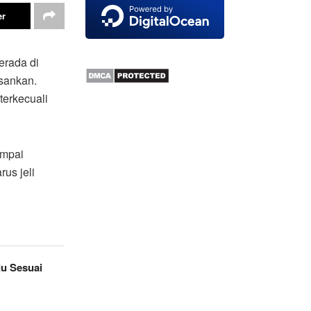
er
erada di
sankan.
terkecuali
ampai
rus jeli
ju Sesuai