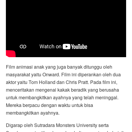
Film animasi anak yang juga banyak ditunggu oleh
masyarakat yaitu Onward. Film ini diperankan oleh dua
aktor yaitu Tom Holland dan Chris Pratt. Pada film ini,
menceritakan mengenai kakak beradik yang berusaha
untuk membangkitkan ayahnya yang telah meninggal.
Mereka berpacu dengan waktu untuk bisa
membangkitkan ayahnya.
Digarap oleh Sutradara Monsters University serta