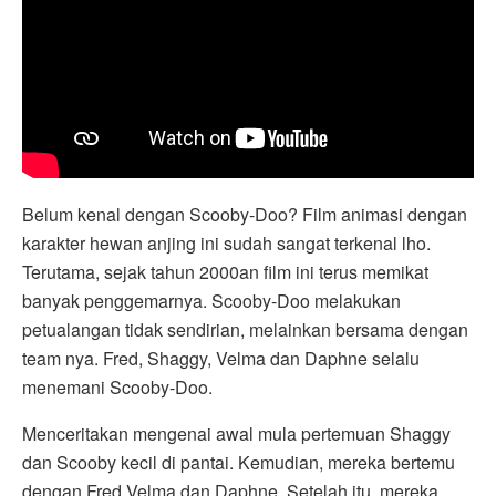
Belum kenal dengan Scooby-Doo? Film animasi dengan
karakter hewan anjing ini sudah sangat terkenal lho.
Terutama, sejak tahun 2000an film ini terus memikat
banyak penggemarnya. Scooby-Doo melakukan
petualangan tidak sendirian, melainkan bersama dengan
team nya. Fred, Shaggy, Velma dan Daphne selalu
menemani Scooby-Doo.
Menceritakan mengenai awal mula pertemuan Shaggy
dan Scooby kecil di pantai. Kemudian, mereka bertemu
dengan Fred,Velma dan Daphne. Setelah itu, mereka