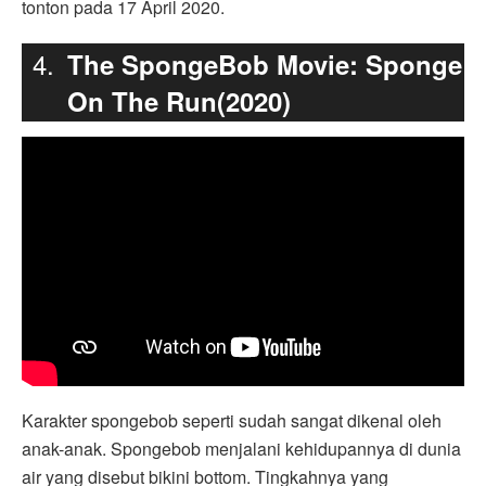
tonton pada 17 April 2020.
4.
The SpongeBob Movie: Sponge
On The Run(2020)
Karakter spongebob seperti sudah sangat dikenal oleh
anak-anak. Spongebob menjalani kehidupannya di dunia
air yang disebut bikini bottom. Tingkahnya yang