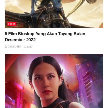
FILM
5 Film Bioskop Yang Akan Tayang Bulan
Desember 2022
DESEMBER 10, 2022