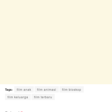
Tags:
film anak
film animasi
film bioskop
film keluarga
film terbaru