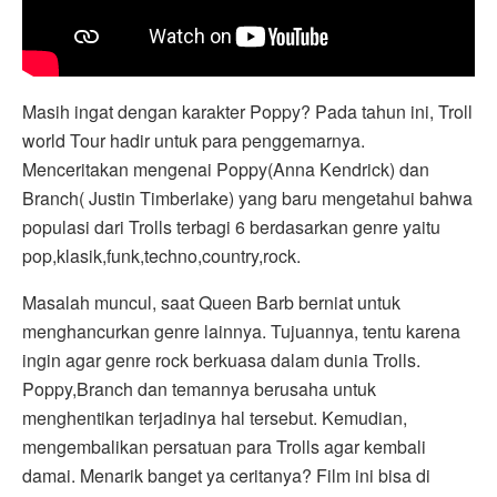
Masih ingat dengan karakter Poppy? Pada tahun ini, Troll
world Tour hadir untuk para penggemarnya.
Menceritakan mengenai Poppy(Anna Kendrick) dan
Branch( Justin Timberlake) yang baru mengetahui bahwa
populasi dari Trolls terbagi 6 berdasarkan genre yaitu
pop,klasik,funk,techno,country,rock.
Masalah muncul, saat Queen Barb berniat untuk
menghancurkan genre lainnya. Tujuannya, tentu karena
ingin agar genre rock berkuasa dalam dunia Trolls.
Poppy,Branch dan temannya berusaha untuk
menghentikan terjadinya hal tersebut. Kemudian,
mengembalikan persatuan para Trolls agar kembali
damai. Menarik banget ya ceritanya? Film ini bisa di