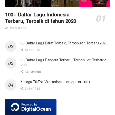
100+ Daftar Lagu Indonesia
Terbaru, Terbaik di tahun 2020
139 SHARES
99 Daftar Lagu Barat Terbaik, Terpopuler, Terbaru 2020
58 SHARES
99 Daftar Lagu Dangdut Terbaru, Terpopuler, Terbaik di
2020
121 SHARES
50 lagu TikTok Viral terbaru, terpopuler 2021
51 SHARES