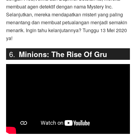
membuat agen detektif dengan nama Mystery Inc.
Selanjutkan, mereka mendapatkan misteri yang paling
menantang dan membuat petualangan menjadi semakin
menarik. Ingin tahu kelanjutannya? Tunggu 13 Mei 2020
ya!
6.
Minions: The Rise Of Gru