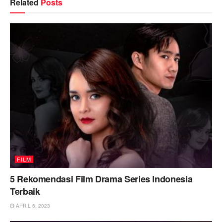
Related
Posts
FILM
5 Rekomendasi Film Drama Series Indonesia
Terbaik
APRIL 6, 2023