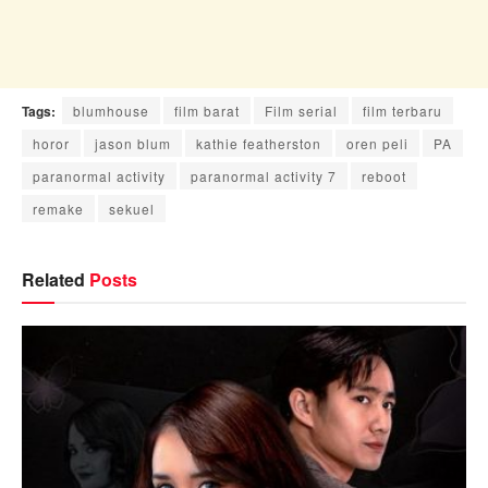
Tags:
blumhouse
film barat
Film serial
film terbaru
horor
jason blum
kathie featherston
oren peli
PA
paranormal activity
paranormal activity 7
reboot
remake
sekuel
Related
Posts