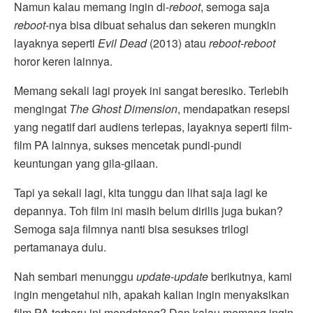
Namun kalau memang ingin di-
reboot
, semoga saja
reboot
-nya bisa dibuat sehalus dan sekeren mungkin
layaknya seperti
Evil Dead
(2013) atau
reboot-reboot
horor keren lainnya.
Memang sekali lagi proyek ini sangat beresiko. Terlebih
mengingat
The Ghost Dimension
, mendapatkan resepsi
yang negatif dari audiens terlepas, layaknya seperti film-
film PA lainnya, sukses mencetak pundi-pundi
keuntungan yang gila-gilaan.
Tapi ya sekali lagi, kita tunggu dan lihat saja lagi ke
depannya. Toh film ini masih belum dirilis juga bukan?
Semoga saja filmnya nanti bisa sesukses trilogi
pertamanaya dulu.
Nah sembari menunggu
update-update
berikutnya, kami
ingin mengetahui nih, apakah kalian ingin menyaksikan
film PA terbaru ini mendatang? Dan kalau memang ingin