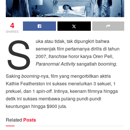
4
S
SHARES
uka atau tidak, tak dipungkiri bahwa
semenjak film pertamanya dirilis di tahun
2007,
franchise
horor karya Oren Peli,
Paranormal Activity
sangatlah
booming
.
Saking
booming
-nya, film yang mengorbitkan aktris
Kathie Featherston ini sukses menelurkan 3 sekuel, 1
prekuel, dan 1
spin-off
. Intinya, keenam filmnya hingga
detik ini sukses membawa pulang pundi-pundi
keuntungan hingga $900 juta.
Related
Posts