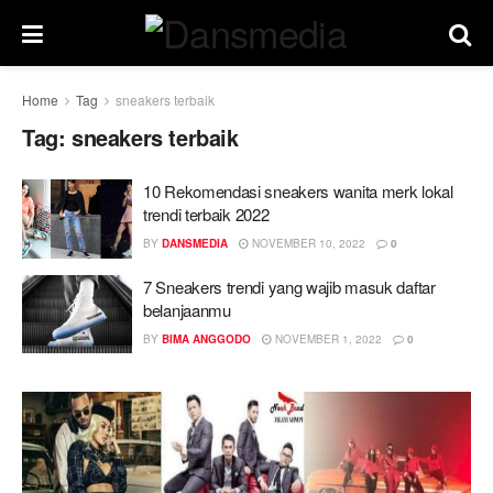
Home
Tag
sneakers terbaik
Tag:
sneakers terbaik
10 Rekomendasi sneakers wanita merk lokal
trendi terbaik 2022
BY
DANSMEDIA
NOVEMBER 10, 2022
0
7 Sneakers trendi yang wajib masuk daftar
belanjaanmu
BY
BIMA ANGGODO
NOVEMBER 1, 2022
0