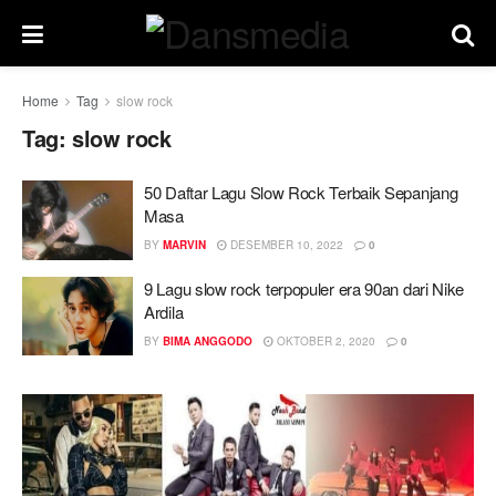
Home
Tag
slow rock
Tag:
slow rock
50 Daftar Lagu Slow Rock Terbaik Sepanjang
Masa
BY
MARVIN
DESEMBER 10, 2022
0
9 Lagu slow rock terpopuler era 90an dari Nike
Ardila
BY
BIMA ANGGODO
OKTOBER 2, 2020
0