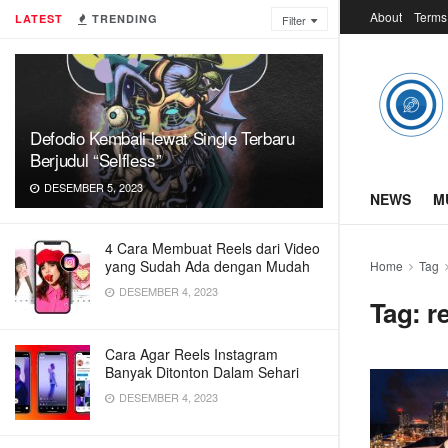
About
Terms
LATEST
TRENDING
Filter
Defodio Kembali lewat Single Terbaru
Berjudul “Selfless”
DESEMBER 5, 2023
NEWS
M
4 Cara Membuat Reels dari Video
yang Sudah Ada dengan Mudah
Home
Tag
DESEMBER 4, 2023
Tag:
r
Cara Agar Reels Instagram
Banyak Ditonton Dalam Sehari
DESEMBER 4, 2023