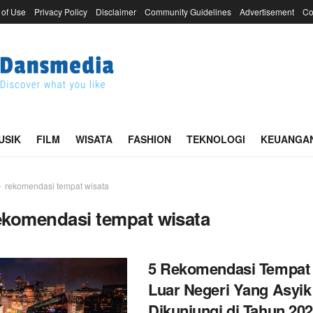
 of Use
Privacy Policy
Disclaimer
Community Guidelines
Advertisement
Co
USIK
FILM
WISATA
FASHION
TEKNOLOGI
KEUANGA
rekomendasi tempat wisata
ekomendasi tempat wisata
5 Rekomendasi Tempat
Luar Negeri Yang Asyik
Dikunjungi di Tahun 20