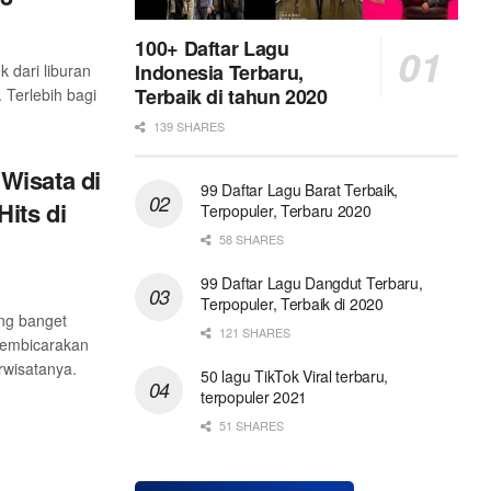
100+ Daftar Lagu
Indonesia Terbaru,
k dari liburan
Terbaik di tahun 2020
 Terlebih bagi
139 SHARES
Wisata di
99 Daftar Lagu Barat Terbaik,
its di
Terpopuler, Terbaru 2020
58 SHARES
99 Daftar Lagu Dangdut Terbaru,
Terpopuler, Terbaik di 2020
ng banget
121 SHARES
 membicarakan
rwisatanya.
50 lagu TikTok Viral terbaru,
terpopuler 2021
51 SHARES