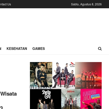
ntact Us
Sabtu, Agustus 8, 2026
N
KESEHATAN
GAMES
 Wisata
23