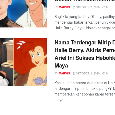
BY
OKTOBER 2, 2020
MARVIN
0
Bagi kita yang fanboy Disney, pastin
mendengar kabar terkait penunjukka
Halle Bailey (Joyful Noise) sebagai pe
Nama Terdengar Mirip 
Halle Berry, Aktris Pe
Ariel Ini Sukses Heboh
Maya
BY
OKTOBER 2, 2020
MARVIN
0
Kasus nama antara dua aktris di Hol
terdengar mirip-mirip, tak dipungkiri 
memberikan kehebohan kabar tersend
maya. ...