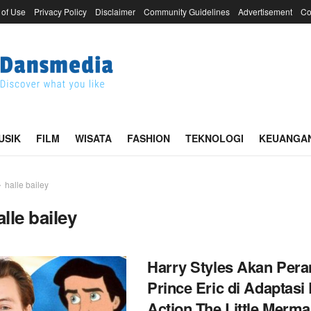
 of Use
Privacy Policy
Disclaimer
Community Guidelines
Advertisement
Co
USIK
FILM
WISATA
FASHION
TEKNOLOGI
KEUANGA
halle bailey
alle bailey
Harry Styles Akan Per
Prince Eric di Adaptasi 
Action The Little Merma