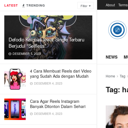
About
Terms
LATEST
TRENDING
Filter
Defodio Kembali lewat Single Terbaru
Berjudul “Selfless”
DESEMBER 5, 2023
NEWS
M
4 Cara Membuat Reels dari Video
yang Sudah Ada dengan Mudah
Home
Tag
DESEMBER 4, 2023
Tag:
h
Cara Agar Reels Instagram
Banyak Ditonton Dalam Sehari
DESEMBER 4, 2023