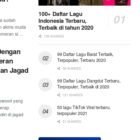
100+ Daftar Lagu
Indonesia Terbaru,
ya sudah
Terbaik di tahun 2020
n aktris muda
meran si ...
139 SHARES
Dengan
99 Daftar Lagu Barat Terbaik,
meran
Terpopuler, Terbaru 2020
kan Jagad
58 SHARES
99 Daftar Lagu Dangdut Terbaru,
Terpopuler, Terbaik di 2020
121 SHARES
lywood yang
50 lagu TikTok Viral terbaru,
kerap
terpopuler 2021
iri di jagad
51 SHARES