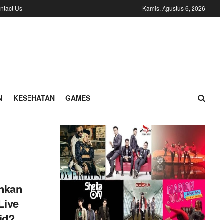
ntact Us
Kamis, Agustus 6, 2026
N
KESEHATAN
GAMES
ankan
Live
id?