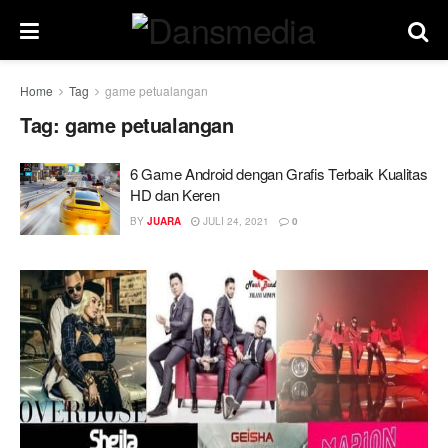
Home
Tag
game petualangan
Tag:
game petualangan
6 Game Android dengan Grafis Terbaik Kualitas
HD dan Keren
BY
JUARA
JULI 24, 2021
0