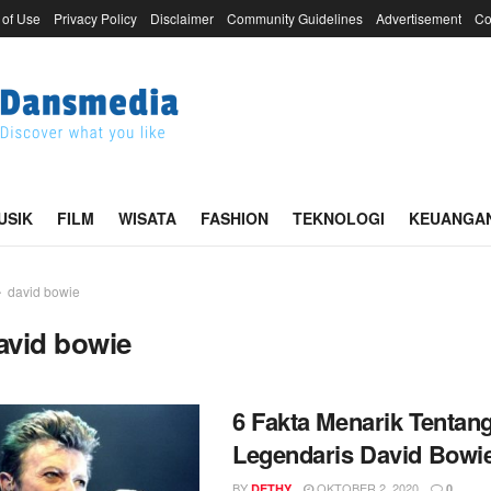
 of Use
Privacy Policy
Disclaimer
Community Guidelines
Advertisement
Co
USIK
FILM
WISATA
FASHION
TEKNOLOGI
KEUANGA
david bowie
avid bowie
6 Fakta Menarik Tentan
Legendaris David Bowi
BY
OKTOBER 2, 2020
DETHY
0