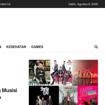
ntact Us
Sabtu, Agustus 8, 2026
N
KESEHATAN
GAMES
g Musisi
e