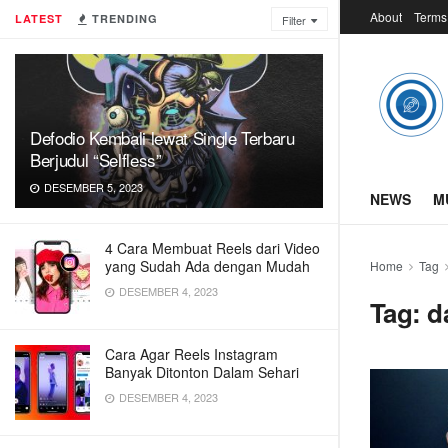
About
Terms
LATEST
TRENDING
Filter
Defodio Kembali lewat Single Terbaru
Berjudul “Selfless”
DESEMBER 5, 2023
NEWS
M
4 Cara Membuat Reels dari Video
yang Sudah Ada dengan Mudah
Home
Tag
DESEMBER 4, 2023
Tag:
d
Cara Agar Reels Instagram
Banyak Ditonton Dalam Sehari
DESEMBER 4, 2023