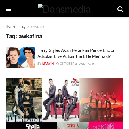
Home
Tag
awkafina
Tag:
awkafina
Harry Styles Akan Perankan Prince Eric di
Adaptasi Live Action The Little Mermaid?
BY
MARVIN
OKTOBER 2, 2020
0