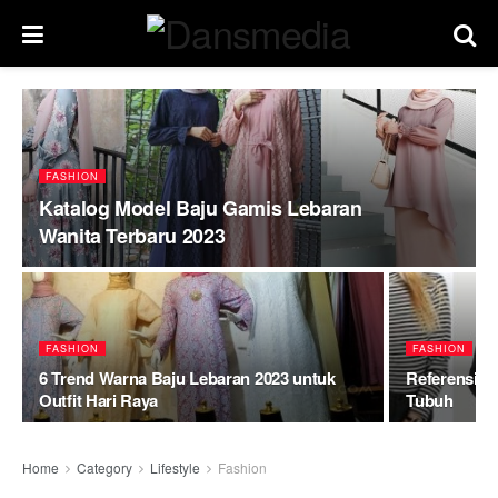
FASHION
Katalog Model Baju Gamis Lebaran
Wanita Terbaru 2023
FASHION
FASHION
6 Trend Warna Baju Lebaran 2023 untuk
Referensi M
Outfit Hari Raya
Tubuh
Home
Category
Lifestyle
Fashion