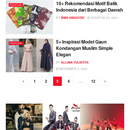
10+ Rekomendasi Motif Batik
FASHION
Indonesia dari Berbagai Daerah
BY
BIMA ANGGODO
AGUSTUS 23, 2021
5+ Inspirasi Model Gaun
FASHION
Kondangan Muslim Simple
Elegan
BY
ALLUNA YULISTIYA
NOVEMBER 2, 2022
1
2
3
4
…
12