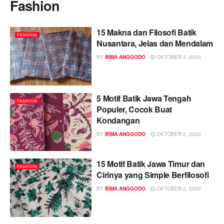
Fashion
15 Makna dan Filosofi Batik
FASHION
Nusantara, Jelas dan Mendalam
BY
BIMA ANGGODO
OKTOBER 2, 2020
5 Motif Batik Jawa Tengah
FASHION
Populer, Cocok Buat
Kondangan
BY
BIMA ANGGODO
OKTOBER 2, 2020
15 Motif Batik Jawa Timur dan
FASHION
Cirinya yang Simple Berfilosofi
BY
BIMA ANGGODO
OKTOBER 2, 2020