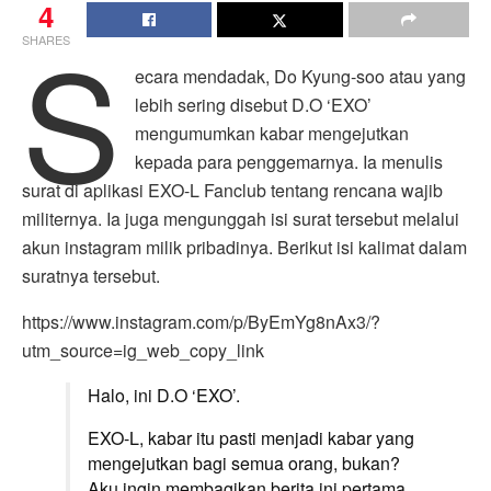
4
S
SHARES
ecara mendadak, Do Kyung-soo atau yang
lebih sering disebut D.O ‘EXO’
mengumumkan kabar mengejutkan
kepada para penggemarnya. Ia menulis
surat di aplikasi EXO-L Fanclub tentang rencana wajib
militernya. Ia juga mengunggah isi surat tersebut melalui
akun instagram milik pribadinya. Berikut isi kalimat dalam
suratnya tersebut.
https://www.instagram.com/p/ByEmYg8nAx3/?
utm_source=ig_web_copy_link
Halo, ini D.O ‘EXO’.
EXO-L, kabar itu pasti menjadi kabar yang
mengejutkan bagi semua orang, bukan?
Aku ingin membagikan berita ini pertama