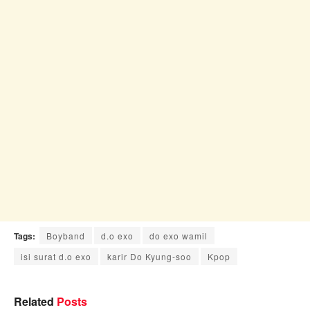
Tags:
Boyband
d.o exo
do exo wamil
isi surat d.o exo
karir Do Kyung-soo
Kpop
Related
Posts