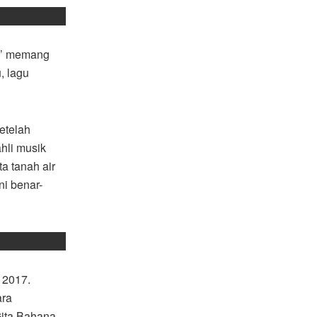
ya’ memang
, lagu
etelah
hli musik
a tanah air
ni benar-
 2017.
ara
Gita Bahana