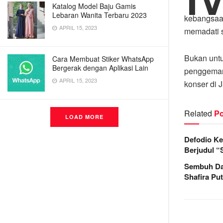
Katalog Model Baju Gamis
Lebaran Wanita Terbaru 2023
kebangsaan
APRIL 15, 2023
memadati 
Bukan unt
Cara Membuat Stiker WhatsApp
Bergerak dengan Aplikasi Lain
penggemar
APRIL 15, 2023
konser di J
Related
Po
LOAD MORE
Defodio Ke
Berjudul “
Sembuh Dar
Shafira Put