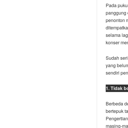
Pada puku
panggung d
penonton m
ditempatka
selama lag
konser men
Sudah seri
yang belum
sendiri pen
1. Tidak 
Berbeda de
bertepuk t
Pengertian
masing-mas