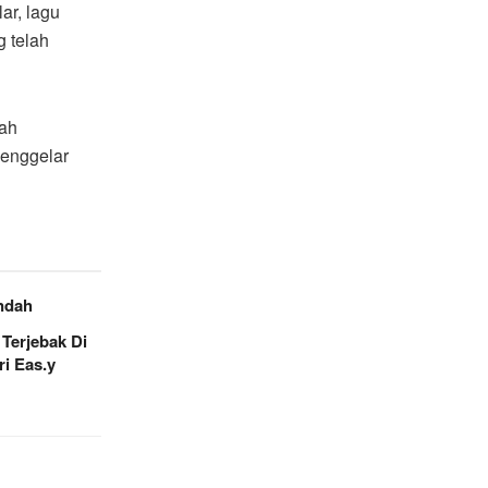
ar, lagu
 telah
lah
menggelar
ndah
 Terjebak Di
i Eas.y