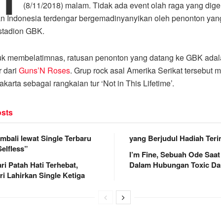
(8/11/2018) malam. Tidak ada event olah raga yang digel
 Indonesia terdengar bergemadinyanyikan oleh penonton yang
stadion GBK.
uk membelatimnas, ratusan penonton yang datang ke GBK ada
 dari
Guns’N Roses
. Grup rock asal Amerika Serikat tersebut 
akarta sebagai rangkaian tur ‘Not in This Lifetime’.
sts
mbali lewat Single Terbaru
yang Berjudul Hadiah Teri
Selfless”
I’m Fine, Sebuah Ode Saat
i Patah Hati Terhebat,
Dalam Hubungan Toxic Dar
ri Lahirkan Single Ketiga