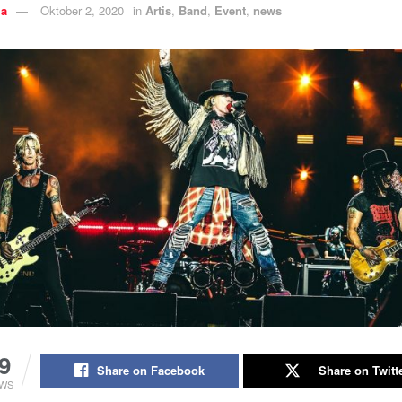
ia
Oktober 2, 2020
in
Artis
,
Band
,
Event
,
news
9
Share on Facebook
Share on Twitt
EWS