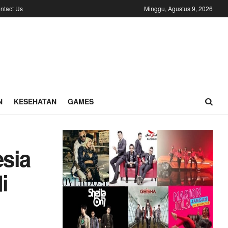
ntact Us
Minggu, Agustus 9, 2026
N
KESEHATAN
GAMES
esia
i