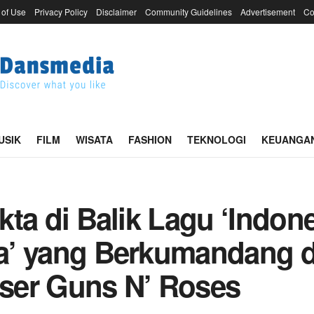
 of Use
Privacy Policy
Disclaimer
Community Guidelines
Advertisement
Co
USIK
FILM
WISATA
FASHION
TEKNOLOGI
KEUANGA
kta di Balik Lagu ‘Indon
a’ yang Berkumandang d
ser Guns N’ Roses