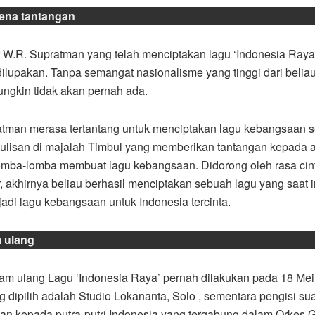
rena tantangan
 W.R. Supratman yang telah menciptakan lagu ‘Indonesia Ra
 dilupakan. Tanpa semangat nasionalisme yang tinggi dari beliau
ungkin tidak akan pernah ada.
tman merasa tertantang untuk menciptakan lagu kebangsaan s
lisan di majalah Timbul yang memberikan tantangan kepada a
omba-lomba membuat lagu kebangsaan. Didorong oleh rasa cint
, akhirnya beliau berhasil menciptakan sebuah lagu yang saat i
adi lagu kebangsaan untuk Indonesia tercinta.
m ulang
am ulang Lagu ‘Indonesia Raya’ pernah dilakukan pada 18 Mei
g dipilih adalah Studio Lokananta, Solo , sementara pengisi su
an kepada putra-putri Indonesia yang tergabung dalam Orkes 