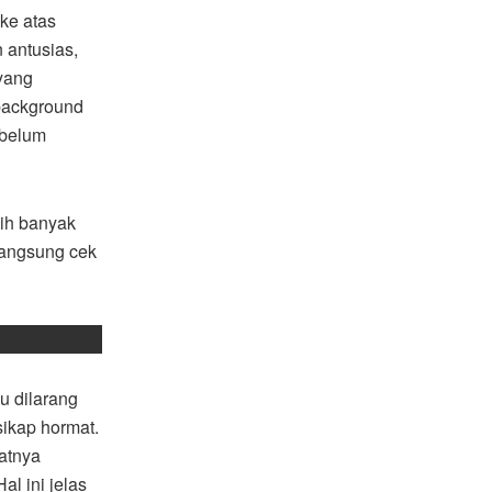
ke atas
 antusias,
 yang
background
ebelum
sih banyak
 langsung cek
u dilarang
sikap hormat.
patnya
l ini jelas