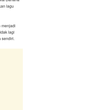
kan lagu
 menjadi
dak lagi
sendiri.