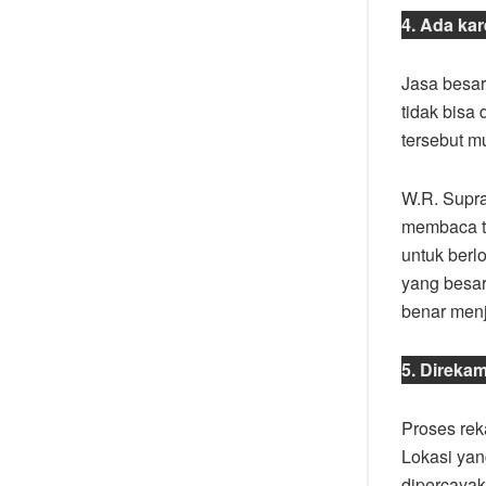
4. Ada ka
Jasa besar
tidak bisa
tersebut m
W.R. Supra
membaca tu
untuk berl
yang besar
benar menj
5. Direka
Proses rek
Lokasi yan
dipercayak