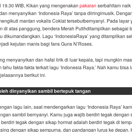
l 19.30 WIB, Kikan yang mengenakan
pakaian
serbahitam naik 
an menyanyikan ‘Indonesia Raya’ tanpa diiringimusik. Dengan
engikuti mantan vokalis Coklat tersebutbernyanyi. Pada layar
n di atas panggung, bendera Merah Putihditampilkan sebagai 
u dikumandangkan. Lagu ‘IndonesiaRaya’ yang ditampilkan s
jadi kejutan manis bagi fans Guns N’Roses.
ng menyanyikan dan hafal lirik di luar kepala, tapi mungkin ma
 tahu fakta-fakta terkait lagu ‘Indonesia Raya.’ Nah kamu bisa
jelasannya berikut ini.
boleh dinyanyikan sambil bertepuk tangan
ngan lagu lain, saat mendengarkan lagu ‘Indonesia Raya’ kam
angan sambil bernyanyi. Kamu juga wajib berdiri tegak dengan 
 berdiri tegak dengan sikap hormat adalah berdiri tegak di tem
ing dengan sikap sempurna, dan pandangan lurus ke depan. Ha