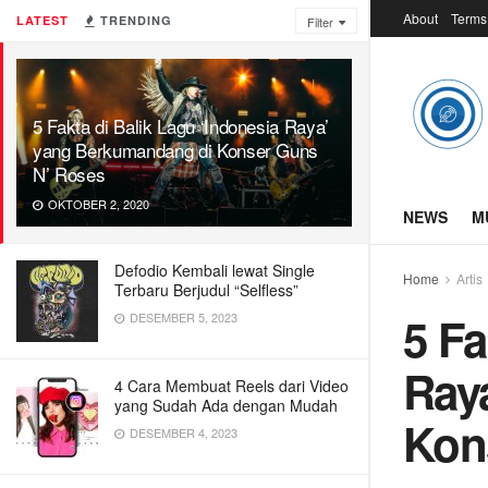
About
Terms
LATEST
TRENDING
Filter
5 Fakta di Balik Lagu ‘Indonesia Raya’
yang Berkumandang di Konser Guns
N’ Roses
OKTOBER 2, 2020
NEWS
M
Defodio Kembali lewat Single
Home
Artis
Terbaru Berjudul “Selfless”
5 Fa
DESEMBER 5, 2023
Ray
4 Cara Membuat Reels dari Video
yang Sudah Ada dengan Mudah
Kon
DESEMBER 4, 2023