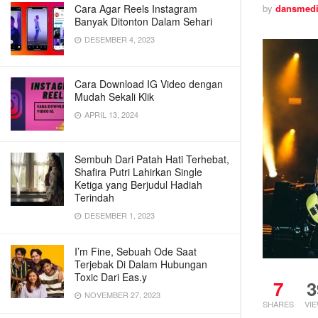
Cara Agar Reels Instagram
by
dansmed
Banyak Ditonton Dalam Sehari
DESEMBER 4, 2023
Cara Download IG Video dengan
Mudah Sekali Klik
APRIL 13, 2024
Sembuh Dari Patah Hati Terhebat,
Shafira Putri Lahirkan Single
Ketiga yang Berjudul Hadiah
Terindah
DESEMBER 1, 2023
I’m Fine, Sebuah Ode Saat
Terjebak Di Dalam Hubungan
Toxic Dari Eas.y
7
3
NOVEMBER 27, 2023
SHARES
VI