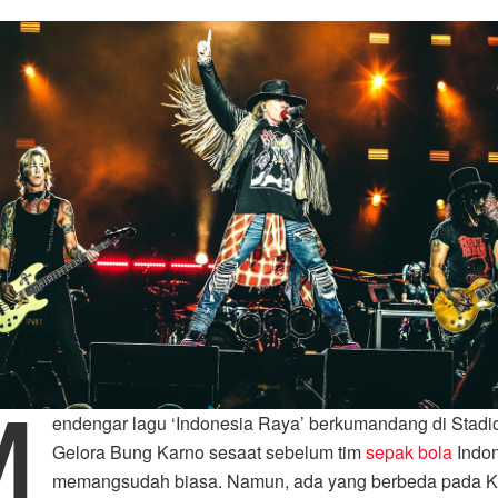
M
endengar lagu ‘Indonesia Raya’ berkumandang di Stadi
Gelora Bung Karno sesaat sebelum tim
sepak bola
Indon
memangsudah biasa. Namun, ada yang berbeda pada 