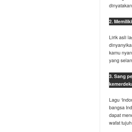
dinyatakan
2. Memiliki
Lirik asli 
dinyanyika
kamu nyany
yang selam
3. Sang p
kemerdek
Lagu ‘Indo
bangsa Ind
dapat mend
wafat tuju