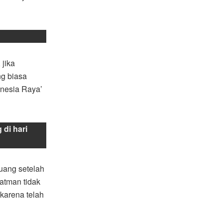
 jika
ng biasa
onesia Raya’
di hari
uang setelah
atman tidak
karena telah