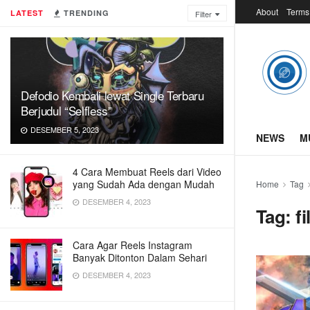
About
Terms
LATEST
TRENDING
Filter
Defodio Kembali lewat Single Terbaru
Berjudul “Selfless”
DESEMBER 5, 2023
NEWS
M
4 Cara Membuat Reels dari Video
yang Sudah Ada dengan Mudah
Home
Tag
DESEMBER 4, 2023
Tag:
f
Cara Agar Reels Instagram
Banyak Ditonton Dalam Sehari
DESEMBER 4, 2023