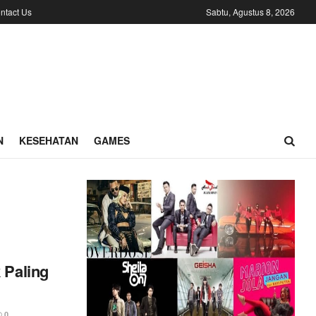
ntact Us
Sabtu, Agustus 8, 2026
N
KESEHATAN
GAMES
 Paling
0