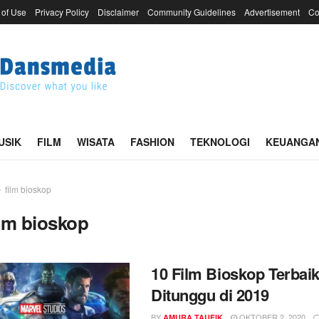
 of Use
Privacy Policy
Disclaimer
Community Guidelines
Advertisement
Co
USIK
FILM
WISATA
FASHION
TEKNOLOGI
KEUANGA
film bioskop
ilm bioskop
10 Film Bioskop Terbaik
Ditunggu di 2019
BY
OKTOBER 2, 2020
AMURA TAUFIK