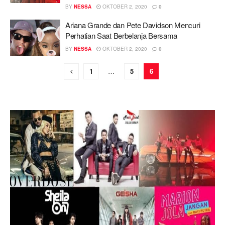
BY
NESSA
OKTOBER 2, 2020
0
Ariana Grande dan Pete Davidson Mencuri
Perhatian Saat Berbelanja Bersama
BY
NESSA
OKTOBER 2, 2020
0
1
…
5
6